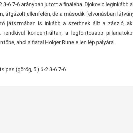
2 3-6 7-6 arányban jutott a fináléba. Djokovic leginkább a
an, átgázolt ellenfelén, de a második felvonásban látvá
tő játszmában is inkább a szerbnek állt a zászló, ak
, rendkívül koncentráltan, a legfontosabb pillanatokb
ntőbe, ahol a fiatal Holger Rune ellen lép pályára.
itsipas (görög, 5.) 6-2 3-6 7-6