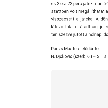
és 2 óra 22 perc játék után 6-
szettben volt megállíthatatl
visszaesett a játéka. A dön
látszottak a fáradtság jelei
teniszezve jutott a holnapi dö
Párizs Masters elődöntő:
N. Djokovic (szerb, 6.) – S. Ts