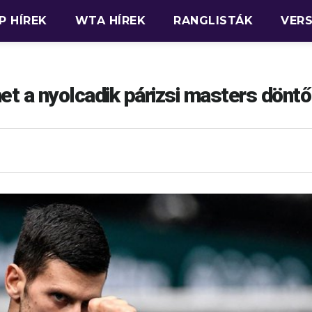
P HÍREK
WTA HÍREK
RANGLISTÁK
VER
et a nyolcadik párizsi masters döntő