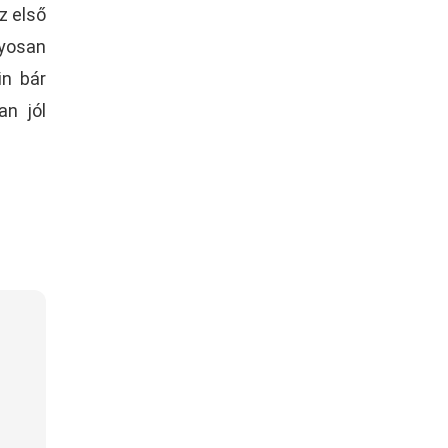
z első
nyosan
in bár
an jól