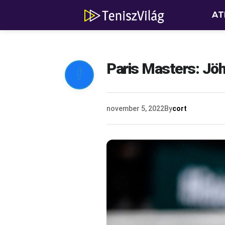
AT
Paris Masters: Jöh

november 5, 2022
By
cort