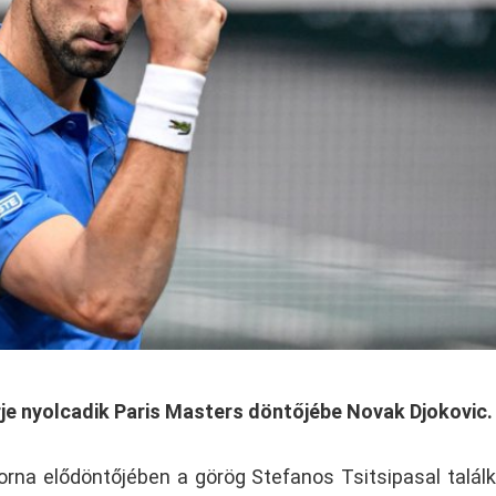
rje nyolcadik Paris Masters döntőjébe Novak Djokovic.
torna elődöntőjében a görög Stefanos Tsitsipasal találk