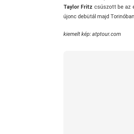
Taylor Fritz
csúszott be az é
újonc debütál majd Torinóban
kiemelt kép: atptour.com