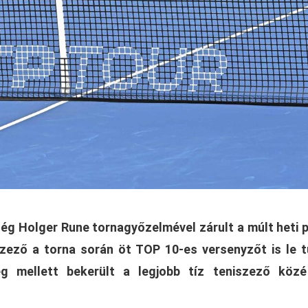
g Holger Rune tornagyőzelmével zárult a múlt heti p
zező a torna során öt TOP 10-es versenyzőt is le 
eg mellett bekerült a legjobb tíz teniszező közé