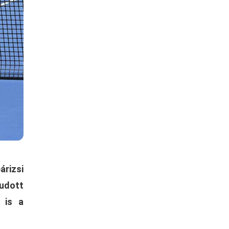
árizsi
tudott
 is a