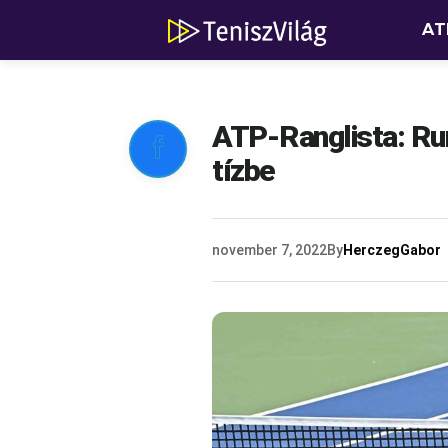
AT
ATP-Ranglista: Run

tízbe
november 7, 2022
By
HerczegGabor