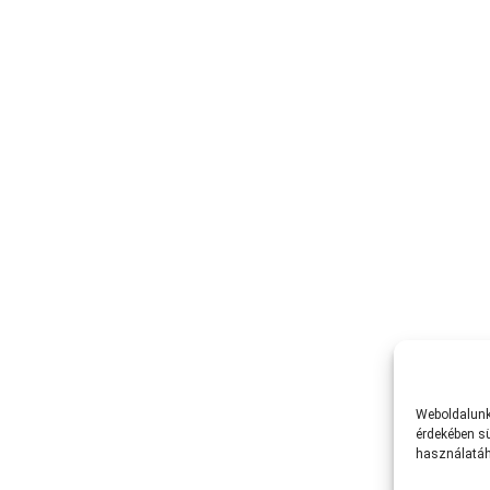
Weboldalunk 
érdekében sü
használatáh