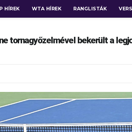
P HÍREK
WTA HÍREK
RANGLISTÁK
VER
e tornagyőzelmével bekerült a legj