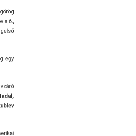
 görög
 a 6.,
ágelső
ig egy
évzáró
adal,
Rublev
erikai