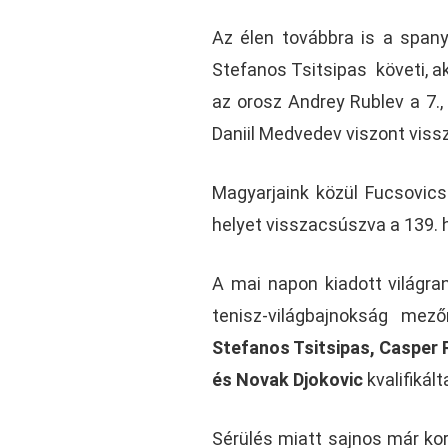
Az élen továbbra is a spany
Stefanos Tsitsipas követi, ak
az orosz Andrey Rublev a 7., T
Daniil Medvedev viszont viss
Magyarjaink közül Fucsovics
helyet visszacsúszva a 139. hel
A mai napon kiadott világrang
tenisz-világbajnokság mez
Stefanos Tsitsipas, Casper 
és Novak Djokovic
kvalifikál
Sérülés miatt sajnos már kor