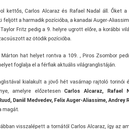
ol kettős, Carlos Alcaraz és Rafael Nadal áll. Őket a
i feljött a harmadik pozícióba, a kanadai Auger-Aliassime
aylor Fritz pedig a 9. helyre ugrott előre, a korábbi vil
zacsúszott az ötödik pozícióba.
 Márton hat helyet rontva a 109. , Piros Zsombor ped
yet foglalja el a férfiak aktuális világranglistáján.
listával kialakult a jövő hét vasárnap rajtoló torinói 
őnye, amelyre előzetesen
Carlos Alcaraz, Rafael N
Ruud, Daniil Medvedev, Felix Auger-Aliassime, Andrey 
ta magát.
ábban visszalépett a tornától Carlos Alcaraz, így az am