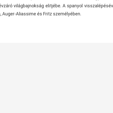
vzáró világbajnokság elitjébe. A spanyol visszalépésév
, Auger-Aliassime és Fritz személyében.