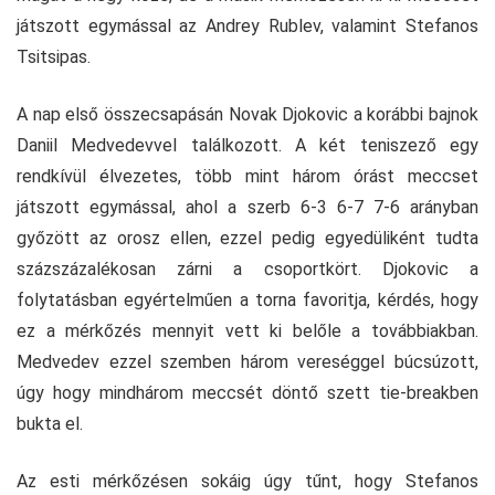
játszott egymással az Andrey Rublev, valamint Stefanos
Tsitsipas.
A nap első összecsapásán Novak Djokovic a korábbi bajnok
Daniil Medvedevvel találkozott. A két teniszező egy
rendkívül élvezetes, több mint három órást meccset
játszott egymással, ahol a szerb 6-3 6-7 7-6 arányban
győzött az orosz ellen, ezzel pedig egyedüliként tudta
százszázalékosan zárni a csoportkört. Djokovic a
folytatásban egyértelműen a torna favoritja, kérdés, hogy
ez a mérkőzés mennyit vett ki belőle a továbbiakban.
Medvedev ezzel szemben három vereséggel búcsúzott,
úgy hogy mindhárom meccsét döntő szett tie-breakben
bukta el.
Az esti mérkőzésen sokáig úgy tűnt, hogy Stefanos