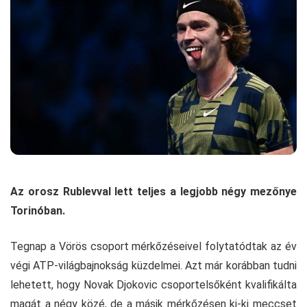
Az orosz Rublevval lett teljes a legjobb négy mezőnye
Torinóban.
Tegnap a Vörös csoport mérkőzéseivel folytatódtak az év
végi ATP-világbajnokság küzdelmei. Azt már korábban tudni
lehetett, hogy Novak Djokovic csoportelsőként kvalifikálta
magát a négy közé, de a másik mérkőzésen ki-ki meccset