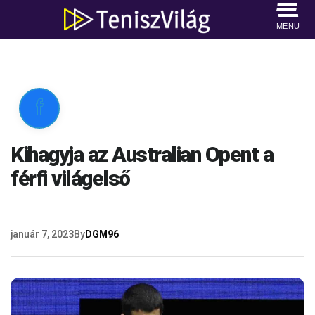
MENU

Kihagyja az Australian Opent a
férfi világelső
január 7, 2023
By
DGM96