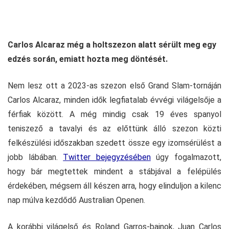
Carlos Alcaraz még a holtszezon alatt sérült meg egy
edzés során, emiatt hozta meg döntését.
Nem lesz ott a 2023-as szezon első Grand Slam-tornáján
Carlos Alcaraz, minden idők legfiatalab évvégi világelsője a
férfiak között. A még mindig csak 19 éves spanyol
teniszező a tavalyi és az előttünk álló szezon közti
felkészülési időszakban szedett össze egy izomsérülést a
jobb lábában.
Twitter bejegyzésében
úgy fogalmazott,
hogy bár megtettek mindent a stábjával a felépülés
érdekében, mégsem áll készen arra, hogy elinduljon a kilenc
nap múlva kezdődő Australian Openen.
A korábbi világelső és Roland Garros-bajnok, Juan Carlos