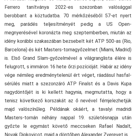
Ferrero tanítványa 2022-es szezonban valósággal
berobbant a köztudatba. 70 mérkőzéséből 57-et nyert
meg, parádés teljesítményét pedig a US Open-
megnyerésével koronázta meg szeptemberben, miután az
idény korábbi szakaszában bezsebelt két ATP 500-as (Rio,
Barcelona) és két Masters-tornagyőzelmet (Miami, Madrid)
is. Első Grand Slam-győzelmével a világranglista élére is
felugrott, s immáron 16 hete őrzi pozícióját. Habár az idény
vége némileg eredménytelenül ért véget, ráadásul hasfal-
sérülés miatt a szezonzáró ATP Finalst és a Davis Kupa
nagydöntőjét is ki kellett hagynia, megmutatta, hogy a
tenisz következő korszakát az ő nevével fémjelezhetjük
majd valószínűleg. Példának okáért, a tavalyi madridi
Masters-tornán néhány nappal 19. születésnapja után
győzte le egymást követő meccseken Rafael Nadalt,
Novak Djokovicot, majd a döntőben Alexander Zverevet is.