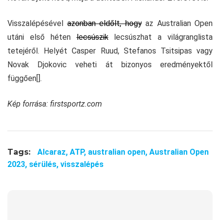
Visszalépésével
azonban eldőlt, hogy
az Australian Open
utáni első héten
lecsúszik
lecsúszhat a világranglista
tetejéről. Helyét Casper Ruud, Stefanos Tsitsipas vagy
Novak Djokovic veheti át bizonyos eredményektől
függően[].
Kép forrása: firstsportz.com
Tags:
Alcaraz,
ATP,
australian open,
Australian Open
2023,
sérülés,
visszalépés