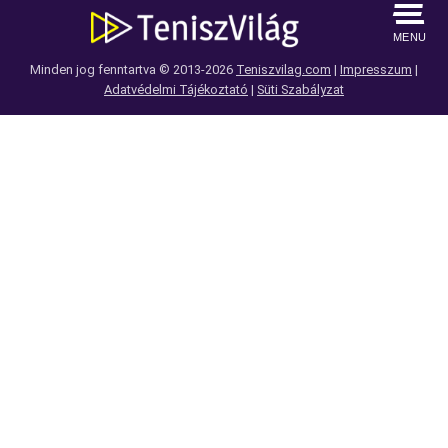
MENU
Minden jog fenntartva © 2013-2026
Teniszvilag.com
|
Impresszum
|
Adatvédelmi Tájékoztató
|
Süti Szabályzat