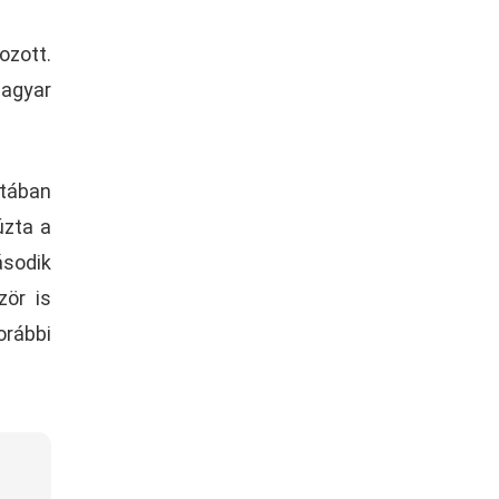
ozott.
magyar
atában
úzta a
ásodik
zör is
orábbi