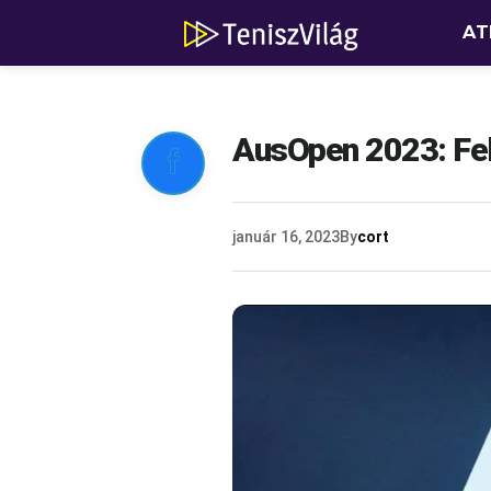
AT
AusOpen 2023: Fe

január 16, 2023
By
cort