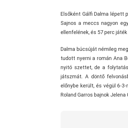
Elsőként Gálfi Dalma lépett p
Sajnos a meccs nagyon egyo
ellenfelének, és 57 perc játék
Dalma búcsúját némileg meg
tudott nyerni a román Ana Bo
nyitó szettet, de a folytat
játszmát. A döntő felvonás
előnybe került, és végül 6-3
Roland Garros bajnok Jelena 