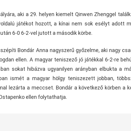
ályára, aki a 29. helyen kiemelt Qinwen Zhenggel találk
ldalú játékot hozott, a kínai nem sok esélyt adott 
 után 6-0 6-2-vel jutott a második körbe.
szépíti Bondár Anna nagyszerű győzelme, aki nagy cs
gdan ellen. A magyar teniszező jó játékkal 6-2-re beh
ásban sokat hibázva ugyanilyen arányban elbukta a m
ban ismét a magyar hölgy teniszezett jobban, többs
-mal lezárta a meccset. Bondár a következő körben a k
Ostapenko ellen folytathatja.