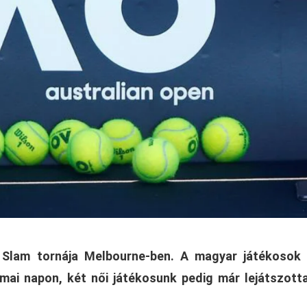
d Slam tornája Melbourne-ben. A magyar játékosok 
 mai napon, két női játékosunk pedig már lejátszott