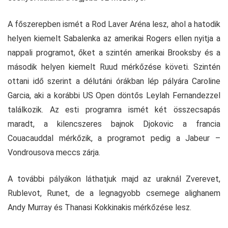
A főszerepben ismét a Rod Laver Aréna lesz, ahol a hatodik
helyen kiemelt Sabalenka az amerikai Rogers ellen nyitja a
nappali programot, őket a szintén amerikai Brooksby és a
második helyen kiemelt Ruud mérkőzése követi. Szintén
ottani idő szerint a délutáni órákban lép pályára Caroline
Garcia, aki a korábbi US Open döntős Leylah Fernandezzel
találkozik. Az esti programra ismét két összecsapás
maradt, a kilencszeres bajnok Djokovic a francia
Couacauddal mérkőzik, a programot pedig a Jabeur –
Vondrousova meccs zárja.
A további pályákon láthatjuk majd az uraknál Zverevet,
Rublevot, Runet, de a legnagyobb csemege alighanem
Andy Murray és Thanasi Kokkinakis mérkőzése lesz.