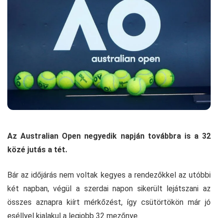
Az Australian Open negyedik napján továbbra is a 32
közé jutás a tét.
Bár az időjárás nem voltak kegyes a rendezőkkel az utóbbi
két napban, végül a szerdai napon sikerült lejátszani az
összes aznapra kiírt mérkőzést, így csütörtökön már jó
eséllyel kialakul a legjobb 32 mezőnye.