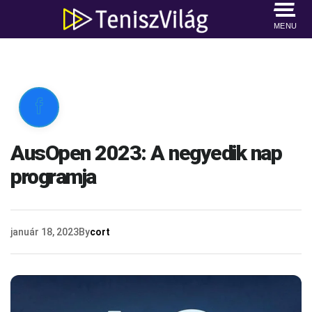
MENU

AusOpen 2023: A negyedik nap
programja
január 18, 2023
By
cort