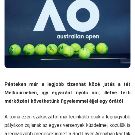
Pénteken már a legjobb tizenhat közé jutás a tét
Melbourneben, így egyaránt nyolc női, illetve férfi
mérkőzést követhetünk figyelemmel éjjel egy órától
A torna ezen szakaszától már leginkább csak a legnagyobb
pályákon zajlanak az egyes versenyek küzdelmei, közülük is
a legnagyobb meccsek ismét a Rod Laver Arénában kaptak