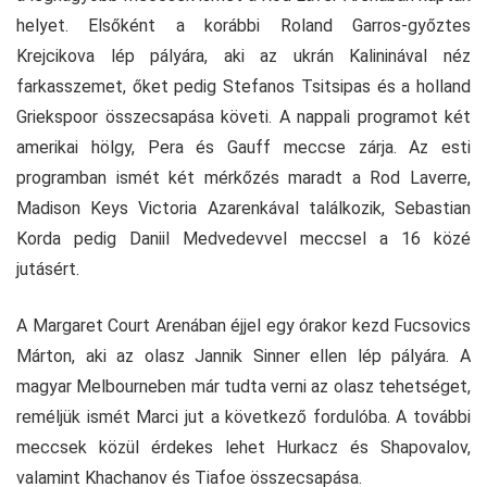
helyet. Elsőként a korábbi Roland Garros-győztes
Krejcikova lép pályára, aki az ukrán Kalininával néz
farkasszemet, őket pedig Stefanos Tsitsipas és a holland
Griekspoor összecsapása követi. A nappali programot két
amerikai hölgy, Pera és Gauff meccse zárja. Az esti
programban ismét két mérkőzés maradt a Rod Laverre,
Madison Keys Victoria Azarenkával találkozik, Sebastian
Korda pedig Daniil Medvedevvel meccsel a 16 közé
jutásért.
A Margaret Court Arenában éjjel egy órakor kezd Fucsovics
Márton, aki az olasz Jannik Sinner ellen lép pályára. A
magyar Melbourneben már tudta verni az olasz tehetséget,
reméljük ismét Marci jut a következő fordulóba. A további
meccsek közül érdekes lehet Hurkacz és Shapovalov,
valamint Khachanov és Tiafoe összecsapása.