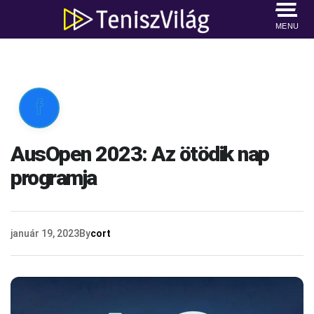
MENU

AusOpen 2023: Az ötödik nap
programja
január 19, 2023
By
cort