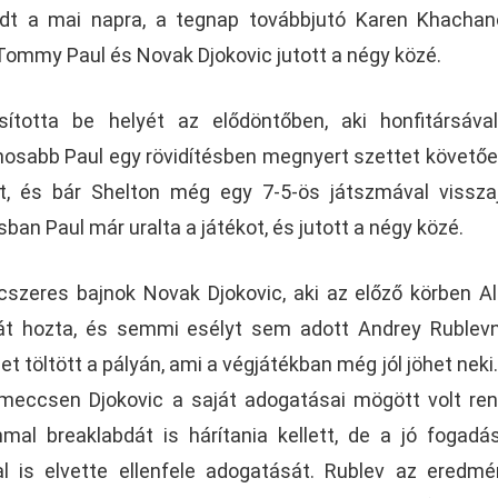
adt a mai napra, a tegnap továbbjutó Karen Khacha
Tommy Paul és Novak Djokovic jutott a négy közé.
sította be helyét az elődöntőben, aki honfitársáva
tinosabb Paul egy rövidítésben megnyert szettet követőe
, és bár Shelton még egy 7-5-ös játszmával vissza
an Paul már uralta a játékot, és jutott a négy közé.
ncszeres bajnok Novak Djokovic, aki az előző körben A
kát hozta, és semmi esélyt sem adott Andrey Rublev
t töltött a pályán, ami a végjátékban még jól jöhet neki.
meccsen Djokovic a saját adogatásai mögött volt ren
mal breaklabdát is hárítania kellett, de a jó fogadá
 is elvette ellenfele adogatását. Rublev az eredm