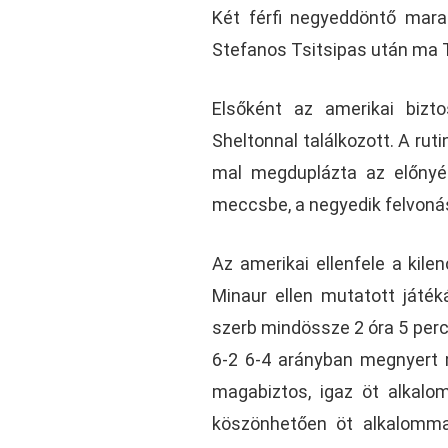
Két férfi negyeddöntő mar
Stefanos Tsitsipas után ma 
Elsőként az amerikai bizto
Sheltonnal találkozott. A ru
mal megduplázta az előnyét
meccsbe, a negyedik felvonásb
Az amerikai ellenfele a kile
Minaur ellen mutatott játé
szerb mindössze 2 óra 5 perce
6-2 6-4 arányban megnyert 
magabiztos, igaz öt alkalom
köszönhetően öt alkalommal