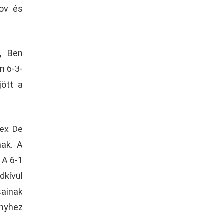
nov és
l, Ben
n 6-3-
jött a
lex De
nak. A
 A 6-1
dkívül
sainak
ényhez