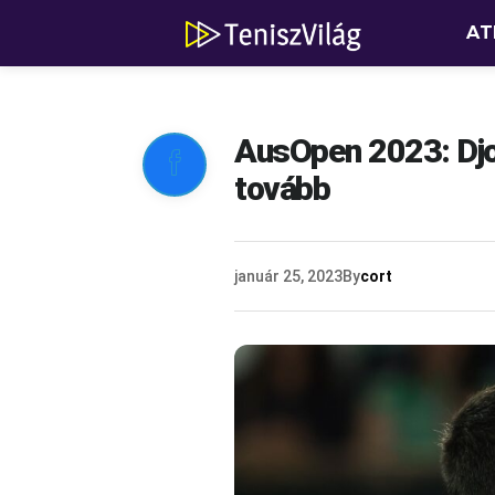
AT
AusOpen 2023: Djo

tovább
január 25, 2023
By
cort