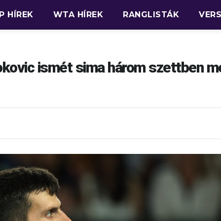
P HÍREK
WTA HÍREK
RANGLISTÁK
VER
kovic ismét sima három szettben m