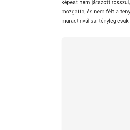
képest nem játszott rosszul
mozgatta, és nem félt a tenye
maradt riválisai tényleg csa