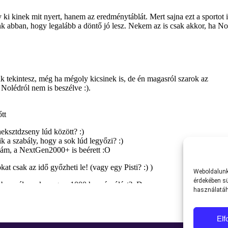
Weboldalunk 
érdekében sü
használatáh
El