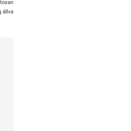
atosan
 állva