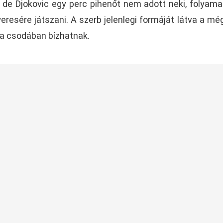
, de Djokovic egy perc pihenőt nem adott neki, folyam
resére játszani. A szerb jelenlegi formáját látva a még
k a csodában bízhatnak.