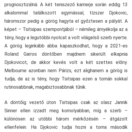
prognosztizálná. A két teniszező karrierje során eddig 13
alkalommal találkozott egymással, tízszer Djokovic,
háromszor pedig a görög hagyta el győztesen a pályát. A
képet – Tsitsipas szempontjából – némileg árnyékolja az a
tény, hogy a legutóbbi nyolcat a volt világelső szerb nyerte.
A görög leginkább abba kapaszkodhat, hogy a 2021-es
Roland Garros döntőben majdnem sikerült elkapnia
Djokovicot, de akkor kevés volt a két szettes előny.
Melbourne azonban nem Párizs, ezt alighanem a görög is
tudja, de az is tény, hogy Tsitsipas ezen a tornán sokkal
rutinosabbnak, magabiztosabbnak tűnik.
A döntőig vezető úton Tsitsipas csak az olasz Jannik
Sinner ellen izzadt meg komolyabban, míg a szerb –
különösen az utóbbi három mérkőzésén – átgázolt
ellenfelein. Ha Djokovic tudja hozni a torna második