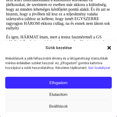
Sütik kezelése
Weboldalunk a jobb felhasználói élmény és a látogatottsági statisztikák
mérése érdekében sütiket használ. Az „Elfogadom” gombra kattintva
hozzájárul a sütik használatához. Részletes tájékoztató:
Süti Szabályzat
Elfogadom
Elutasítom
Beállítások
Minden jog fenntartva © 2013-2026
Teniszvilag.com
|
Impresszum
|
Adatvédelmi Tájékoztató
|
Süti Szabályzat