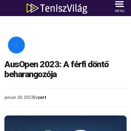
MENU

AusOpen 2023: A férfi döntő
beharangozója
január 28, 2023
By
cort