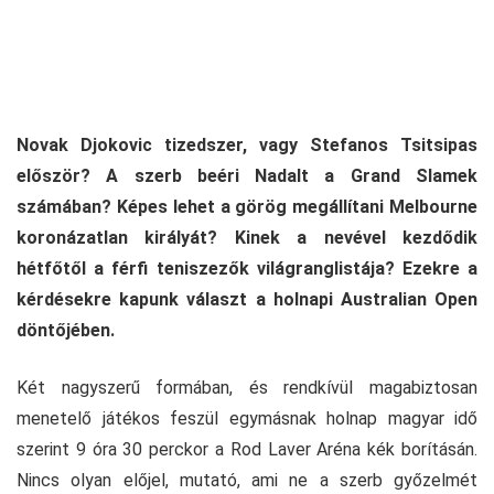
Novak Djokovic tizedszer, vagy Stefanos Tsitsipas
először? A szerb beéri Nadalt a Grand Slamek
számában? Képes lehet a görög megállítani Melbourne
koronázatlan királyát? Kinek a nevével kezdődik
hétfőtől a férfi teniszezők világranglistája? Ezekre a
kérdésekre kapunk választ a holnapi Australian Open
döntőjében.
Két nagyszerű formában, és rendkívül magabiztosan
menetelő játékos feszül egymásnak holnap magyar idő
szerint 9 óra 30 perckor a Rod Laver Aréna kék borításán.
Nincs olyan előjel, mutató, ami ne a szerb győzelmét