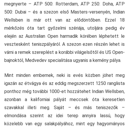
megnyerte – ATP 500: Rotterdam, ATP 250: Doha, ATP
500: Dubai – és a szezon első Masters-versenyén, Indian
Wellsben is már ott van az elődöntőben. Ezzel 18
mérkőzés óta tart győzelmi szériája, utoljára pedig év
elején az Australian Open harmadik körében léphetett le
vesztesként teniszpályáról. A szezon ezen részén lehet is
várni a remek szereplést a korábbi világelsőtől és US Open-
bajnoktól, Medvedev specialitása ugyanis a kemény pálya.
Mint minden embernek, neki is evés közben jöhet meg
igazán az étvágya és az eddig megszerzett 1250 ranglista
ponthoz még további 1000-et hozzátehet Indian Wellsben,
azonban a kaliforniai pályát meccsek óta keresetlen
szavakkal illeti meg. Saját – és más teniszezők –
elmondása szerint az idei terep annyira lassú, hogy
közelebb van egy salakpályához, mint egy hagyományos