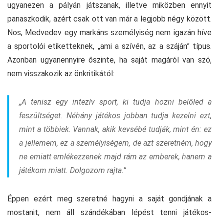
ugyanezen a pályán játszanak, illetve miközben ennyit
panaszkodik, azért csak ott van már a legjobb négy között.
Nos, Medvedev egy markáns személyiség nem igazán híve
a sportolói etiketteknek, „ami a szívén, az a száján” típus.
Azonban ugyanennyire őszinte, ha saját magáról van szó,
nem visszakozik az önkritikától:
„A tenisz egy intezív sport, ki tudja hozni belőled a
feszültséget. Néhány játékos jobban tudja kezelni ezt,
mint a többiek. Vannak, akik kevsébé tudják, mint én: ez
a jellemem, ez a személyiségem, de azt szeretném, hogy
ne emiatt emlékezzenek majd rám az emberek, hanem a
játékom miatt. Dolgozom rajta.”
Éppen ezért meg szeretné hagyni a saját gondjának a
mostanit, nem áll szándékában lépést tenni játékos-