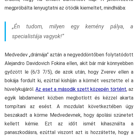
megpróbálta lenyugtatni az ötödik kiemeltet, mindhiába:
„Én tudom, milyen egy kemény pálya, a
specialistája vagyok!”
Medvedev „drámája” aztán a negyeddöntőben folytatódott
Alejandro Davidovich Fokina ellen, akit bár már könnyebben
győzött le (6/3 7/5), de azok után, hogy Zverev ellen a
bokája fordult ki, ezúttal kishíján a körmét vesztette el a
hüvelykujjáról.
Az eset a második szett közepén történt
, az
egyik labdamenet közben megbotlott és kézzel akarta
tompítani az esést. A mozdulat következtében úgy
beszakadt a körme Medvedevnek, hogy ápolási szünetet
kellett kérnie. Ezt az időt ismét kihasználta a
panaszkodásra, ezúttal viszont azt is hozzátette, hogy a