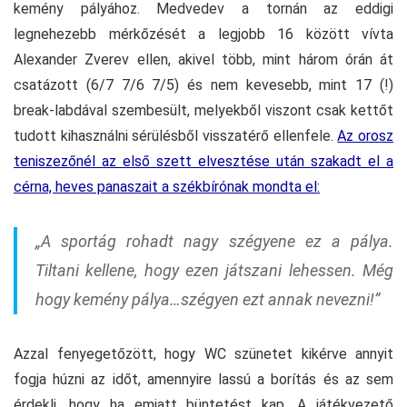
kemény pályához. Medvedev a tornán az eddigi
legnehezebb mérkőzését a legjobb 16 között vívta
Alexander Zverev ellen, akivel több, mint három órán át
csatázott (6/7 7/6 7/5) és nem kevesebb, mint 17 (!)
break-labdával szembesült, melyekből viszont csak kettőt
tudott kihasználni sérülésből visszatérő ellenfele.
Az orosz
teniszezőnél az első szett elvesztése után szakadt el a
cérna, heves panaszait a székbírónak mondta el:
„A sportág rohadt nagy szégyene ez a pálya.
Tiltani kellene, hogy ezen játszani lehessen. Még
hogy kemény pálya…szégyen ezt annak nevezni!”
Azzal fenyegetőzött, hogy WC szünetet kikérve annyit
fogja húzni az időt, amennyire lassú a borítás és az sem
érdekli, hogy ha emiatt büntetést kap. A játékvezető