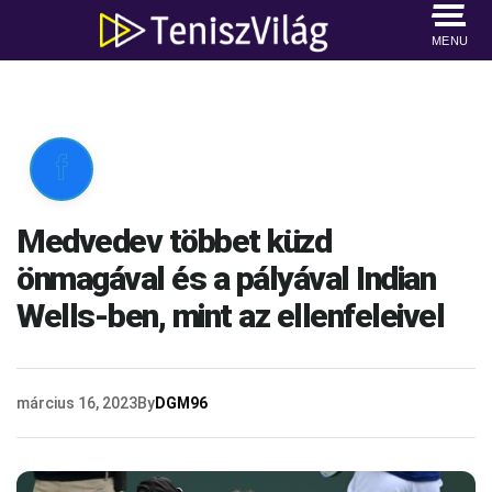
MENU

Medvedev többet küzd
önmagával és a pályával Indian
Wells-ben, mint az ellenfeleivel
március 16, 2023
By
DGM96