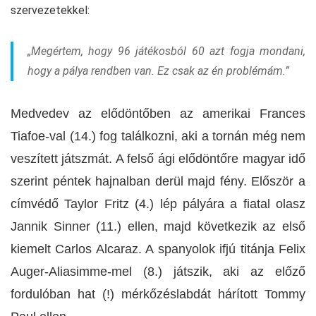
szervezetekkel:
„Megértem, hogy 96 játékosból 60 azt fogja mondani,
hogy a pálya rendben van. Ez csak az én problémám.”
Medvedev az elődöntőben az amerikai Frances
Tiafoe-val (14.) fog találkozni, aki a tornán még nem
veszített játszmát. A felső ági elődöntőre magyar idő
szerint péntek hajnalban derül majd fény. Először a
címvédő Taylor Fritz (4.) lép pályára a fiatal olasz
Jannik Sinner (11.) ellen, majd következik az első
kiemelt Carlos Alcaraz. A spanyolok ifjú titánja Felix
Auger-Aliasimme-mel (8.) játszik, aki az előző
fordulóban hat (!) mérkőzéslabdát hárított Tommy