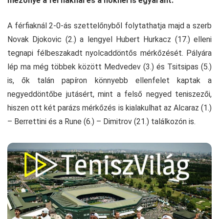
mezőnye a férfiaknál és a nőknél is egyaránt.
A férfiaknál 2-0-ás szettelőnyből folytathatja majd a szerb
Novak Djokovic (2.) a lengyel Hubert Hurkacz (17.) elleni
tegnapi félbeszakadt nyolcaddöntős mérkőzését. Pályára
lép ma még többek között Medvedev (3.) és Tsitsipas (5.)
is, ők talán papíron könnyebb ellenfelet kaptak a
negyeddöntőbe jutásért, mint a felső negyed teniszezői,
hiszen ott két parázs mérkőzés is kialakulhat az Alcaraz (1.)
– Berrettini és a Rune (6.) – Dimitrov (21.) találkozón is.