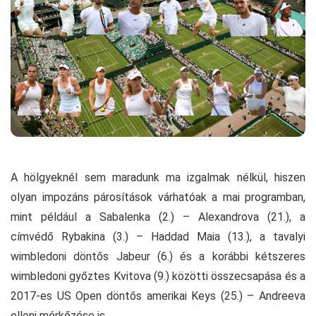
A hölgyeknél sem maradunk ma izgalmak nélkül, hiszen
olyan impozáns párosítások várhatóak a mai programban,
mint például a Sabalenka (2.) – Alexandrova (21.), a
címvédő Rybakina (3.) – Haddad Maia (13.), a tavalyi
wimbledoni döntős Jabeur (6.) és a korábbi kétszeres
wimbledoni győztes Kvitova (9.) közötti összecsapása és a
2017-es US Open döntős amerikai Keys (25.) – Andreeva
elleni mérkőzése is.