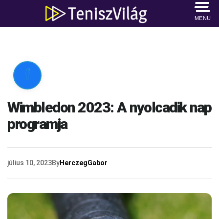
MENU

Wimbledon 2023: A nyolcadik nap
programja
július 10, 2023
By
HerczegGabor