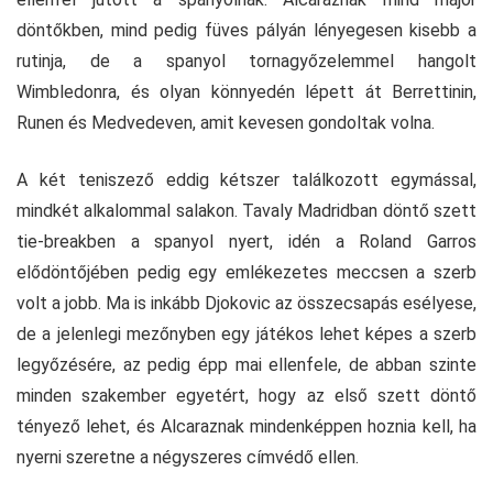
döntőkben, mind pedig füves pályán lényegesen kisebb a
rutinja, de a spanyol tornagyőzelemmel hangolt
Wimbledonra, és olyan könnyedén lépett át Berrettinin,
Runen és Medvedeven, amit kevesen gondoltak volna.
A két teniszező eddig kétszer találkozott egymással,
mindkét alkalommal salakon. Tavaly Madridban döntő szett
tie-breakben a spanyol nyert, idén a Roland Garros
elődöntőjében pedig egy emlékezetes meccsen a szerb
volt a jobb. Ma is inkább Djokovic az összecsapás esélyese,
de a jelenlegi mezőnyben egy játékos lehet képes a szerb
legyőzésére, az pedig épp mai ellenfele, de abban szinte
minden szakember egyetért, hogy az első szett döntő
tényező lehet, és Alcaraznak mindenképpen hoznia kell, ha
nyerni szeretne a négyszeres címvédő ellen.