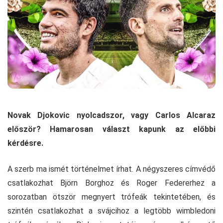
Novak Djokovic nyolcadszor, vagy Carlos Alcaraz
először? Hamarosan választ kapunk az előbbi
kérdésre.
A szerb ma ismét történelmet írhat. A négyszeres címvédő
csatlakozhat Björn Borghoz és Roger Federerhez a
sorozatban ötször megnyert trófeák tekintetében, és
szintén csatlakozhat a svájcihoz a legtöbb wimbledoni