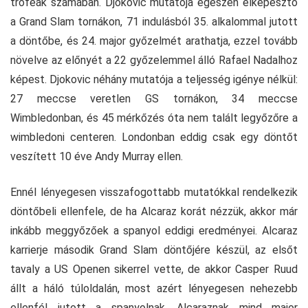
trófeák számában. Djokovic mutatója egészen elképesztő
a Grand Slam tornákon, 71 indulásból 35. alkalommal jutott
a döntőbe, és 24. major győzelmét arathatja, ezzel tovább
növelve az előnyét a 22 győzelemmel álló Rafael Nadalhoz
képest. Djokovic néhány mutatója a teljesség igénye nélkül:
27 meccse veretlen GS tornákon, 34 meccse
Wimbledonban, és 45 mérkőzés óta nem talált legyőzőre a
wimbledoni centeren. Londonban eddig csak egy döntőt
veszített 10 éve Andy Murray ellen.
Ennél lényegesen visszafogottabb mutatókkal rendelkezik
döntőbeli ellenfele, de ha Alcaraz korát nézzük, akkor már
inkább meggyőzőek a spanyol eddigi eredményei. Alcaraz
karrierje második Grand Slam döntőjére készül, az elsőt
tavaly a US Openen sikerrel vette, de akkor Casper Ruud
állt a háló túloldalán, most azért lényegesen nehezebb
ellenfél jutott a spanyolnak. Alcaraznak mind major