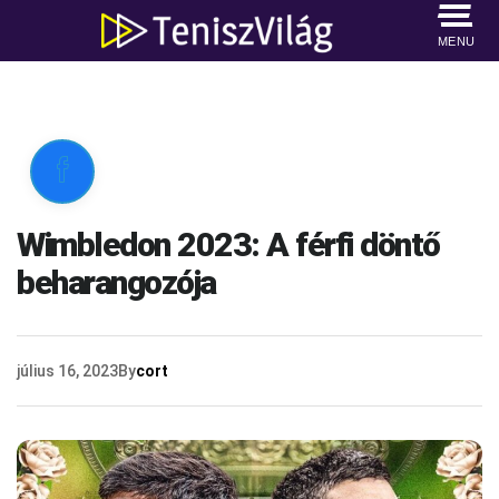
MENU

Wimbledon 2023: A férfi döntő
beharangozója
július 16, 2023
By
cort