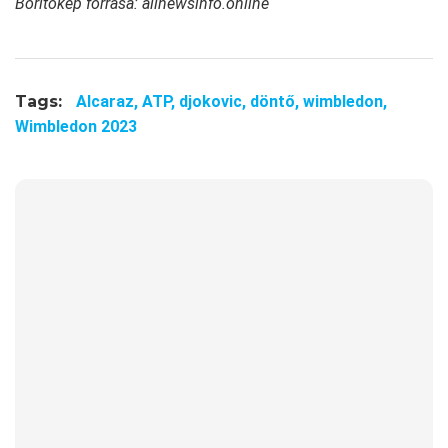
Borítókép forrása: allnewsinfo.online
Tags:
Alcaraz,
ATP,
djokovic,
döntő,
wimbledon,
Wimbledon 2023