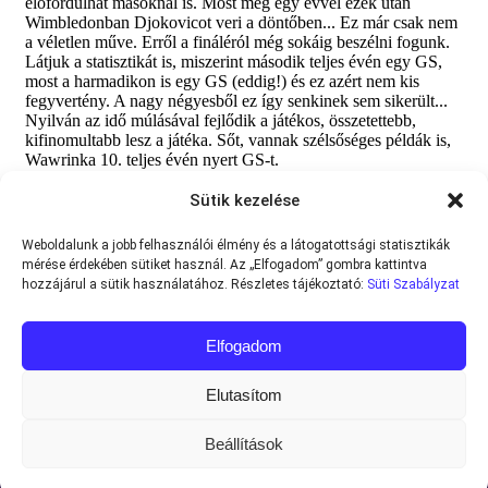
Sütik kezelése
Weboldalunk a jobb felhasználói élmény és a látogatottsági statisztikák
mérése érdekében sütiket használ. Az „Elfogadom” gombra kattintva
hozzájárul a sütik használatához. Részletes tájékoztató:
Süti Szabályzat
Elfogadom
Elutasítom
Beállítások
Minden jog fenntartva © 2013-2026
Teniszvilag.com
|
Impresszum
|
Adatvédelmi Tájékoztató
|
Süti Szabályzat