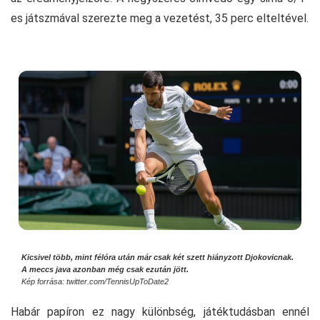
es játszmával szerezte meg a vezetést, 35 perc elteltével.
Kicsivel több, mint félóra után már csak két szett hiányzott Djokovicnak.
A meccs java azonban még csak ezután jött.
Kép forrása: twitter.com/TennisUpToDate2
Habár papíron ez nagy különbség, játéktudásban ennél