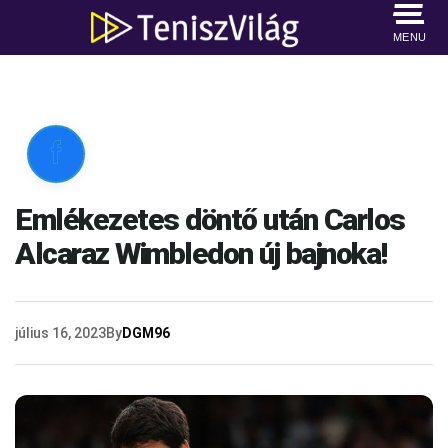
MENU

Emlékezetes döntő után Carlos
Alcaraz Wimbledon új bajnoka!
július 16, 2023
By
DGM96