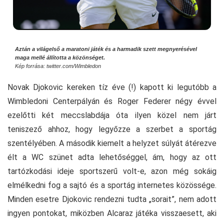
Aztán a világelső a maratoni játék és a harmadik szett megnyerésével
maga mellé állította a közönséget.
Kép forrása: twitter.com/Wimbledon
Novak Djokovic kereken tíz éve (!) kapott ki legutóbb a
Wimbledoni Centerpályán és Roger Federer négy évvel
ezelőtti két meccslabdája óta ilyen közel nem járt
teniszező ahhoz, hogy legyőzze a szerbet a sportág
szentélyében. A második kiemelt a helyzet súlyát átérezve
élt a WC szünet adta lehetőséggel, ám, hogy az ott
tartózkodási ideje sportszerű volt-e, azon még sokáig
elmélkedni fog a sajtó és a sportág internetes közössége.
Minden esetre Djokovic rendezni tudta „sorait”, nem adott
ingyen pontokat, miközben Alcaraz játéka visszaesett, aki