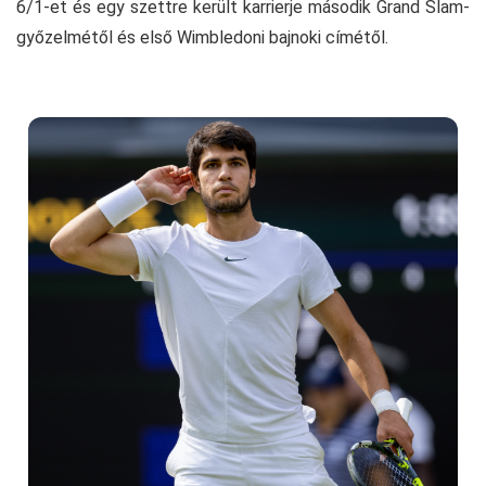
6/1-et és egy szettre került karrierje második Grand Slam-
győzelmétől és első Wimbledoni bajnoki címétől.