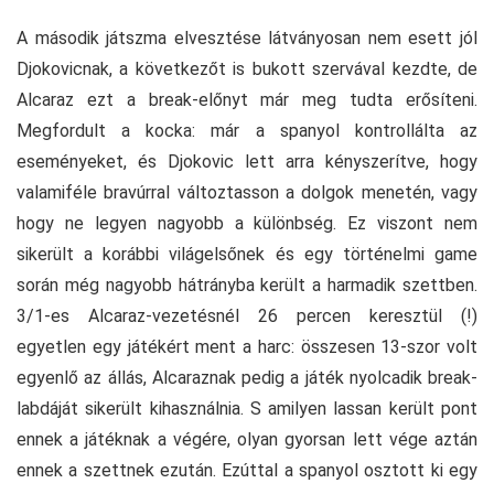
A második játszma elvesztése látványosan nem esett jól
Djokovicnak, a következőt is bukott szervával kezdte, de
Alcaraz ezt a break-előnyt már meg tudta erősíteni.
Megfordult a kocka: már a spanyol kontrollálta az
eseményeket, és Djokovic lett arra kényszerítve, hogy
valamiféle bravúrral változtasson a dolgok menetén, vagy
hogy ne legyen nagyobb a különbség. Ez viszont nem
sikerült a korábbi világelsőnek és egy történelmi game
során még nagyobb hátrányba került a harmadik szettben.
3/1-es Alcaraz-vezetésnél 26 percen keresztül (!)
egyetlen egy játékért ment a harc: összesen 13-szor volt
egyenlő az állás, Alcaraznak pedig a játék nyolcadik break-
labdáját sikerült kihasználnia. S amilyen lassan került pont
ennek a játéknak a végére, olyan gyorsan lett vége aztán
ennek a szettnek ezután. Ezúttal a spanyol osztott ki egy