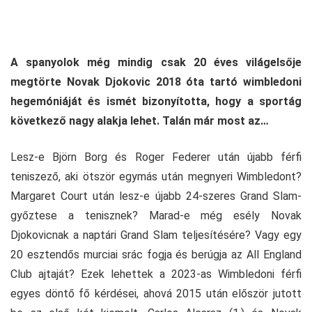
A spanyolok még mindig csak 20 éves világelsője
megtörte Novak Djokovic 2018 óta tartó wimbledoni
hegemóniáját és ismét bizonyította, hogy a sportág
következő nagy alakja lehet. Talán már most az…
Lesz-e Björn Borg és Roger Federer után újabb férfi
teniszező, aki ötször egymás után megnyeri Wimbledont?
Margaret Court után lesz-e újabb 24-szeres Grand Slam-
győztese a tenisznek? Marad-e még esély Novak
Djokovicnak a naptári Grand Slam teljesítésére? Vagy egy
20 esztendős murciai srác fogja és berúgja az All England
Club ajtaját? Ezek lehettek a 2023-as Wimbledoni férfi
egyes döntő fő kérdései, ahová 2015 után először jutott