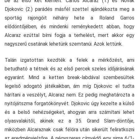
be az első két kiemelt. Carlos Alcaraz (1.) és Novak
Djokovic (2.) parádés másfél szettel ajándékozta meg a
sportág rajongóit néhány hete a Roland Garros
elődöntőjében, és mindenki reménykedett abban, hogy
Alcaraz ezúttal bírni fogja a terhelést, mert akkor egy
nagyszerű csatának lehetünk szemtanúi. Azok lettünk.
Talán izgatottan kezdték a felek a mérkőzést, ami
betudható a tétnek és az első percek szeles időjárásának
egyaránt. Mind a ketten break-labdával szembesültek
legelső adogató játékaikban, ám míg Djokovic el tudta
hárítani a veszélyt, Alcaraz nem. Ez pedig meghatározta a
nyitójátszma forgatókönyvét. Djokovic úgy kezelte a külső
és a belső nehézségeket, ahogyan arra számítani lehet
olyasvalakitől, akinek ez a 35. Grand Slam-döntője,
miközben Alcaraznak csak félóra után sikerült feliratkozni
az eredményjelzőre. A négyszeres címvédő egy sima 6/1-