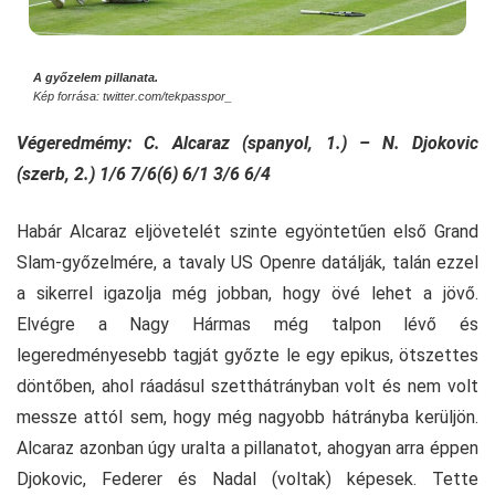
A győzelem pillanata.
Kép forrása: twitter.com/tekpasspor_
Végeredmémy: C. Alcaraz (spanyol, 1.) – N. Djokovic
(szerb, 2.) 1/6 7/6(6) 6/1 3/6 6/4
Habár Alcaraz eljövetelét szinte egyöntetűen első Grand
Slam-győzelmére, a tavaly US Openre datálják, talán ezzel
a sikerrel igazolja még jobban, hogy övé lehet a jövő.
Elvégre a Nagy Hármas még talpon lévő és
legeredményesebb tagját győzte le egy epikus, ötszettes
döntőben, ahol ráadásul szetthátrányban volt és nem volt
messze attól sem, hogy még nagyobb hátrányba kerüljön.
Alcaraz azonban úgy uralta a pillanatot, ahogyan arra éppen
Djokovic, Federer és Nadal (voltak) képesek. Tette