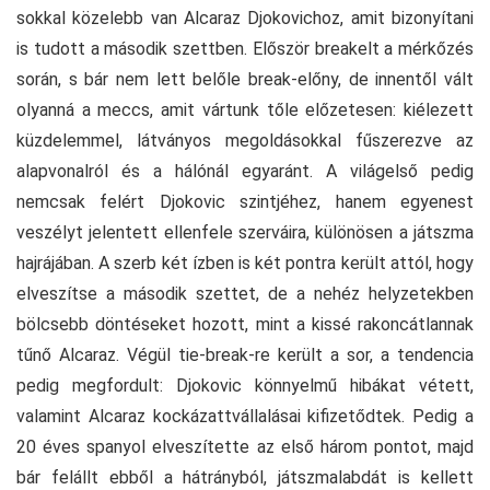
sokkal közelebb van Alcaraz Djokovichoz, amit bizonyítani
is tudott a második szettben. Először breakelt a mérkőzés
során, s bár nem lett belőle break-előny, de innentől vált
olyanná a meccs, amit vártunk tőle előzetesen: kiélezett
küzdelemmel, látványos megoldásokkal fűszerezve az
alapvonalról és a hálónál egyaránt. A világelső pedig
nemcsak felért Djokovic szintjéhez, hanem egyenest
veszélyt jelentett ellenfele szerváira, különösen a játszma
hajrájában. A szerb két ízben is két pontra került attól, hogy
elveszítse a második szettet, de a nehéz helyzetekben
bölcsebb döntéseket hozott, mint a kissé rakoncátlannak
tűnő Alcaraz. Végül tie-break-re került a sor, a tendencia
pedig megfordult: Djokovic könnyelmű hibákat vétett,
valamint Alcaraz kockázattvállalásai kifizetődtek. Pedig a
20 éves spanyol elveszítette az első három pontot, majd
bár felállt ebből a hátrányból, játszmalabdát is kellett