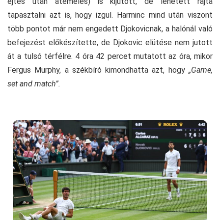
ejtés után átemelés) is kijutott, de lehetett rajta
tapasztalni azt is, hogy izgul. Harminc mind után viszont
több pontot már nem engedett Djokovicnak, a halónál való
befejezést előkészítette, de Djokovic elütése nem jutott
át a tulsó térfélre. 4 óra 42 percet mutatott az óra, mikor
Fergus Murphy, a székbíró kimondhatta azt, hogy
„Game,
set and match”.