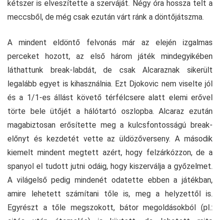
kétszer is elveszítette a szerváját. Négy óra hossza telt a
meccsből, de még csak ezután várt ránk a döntőjátszma.
A mindent eldöntő felvonás már az elején izgalmas
perceket hozott, az első három játék mindegyikében
láthattunk break-labdát, de csak Alcaraznak sikerült
legalább egyet is kihasználnia. Ezt Djokovic nem viselte jól
és a 1/1-es állást követő térfélcsere alatt elemi erővel
törte bele ütőjét a hálótartó oszlopba. Alcaraz ezután
magabiztosan erősítette meg a kulcsfontosságú break-
előnyt és kezdetét vette az üldözőverseny. A második
kiemelt mindent megtett azért, hogy felzárkózzon, de a
spanyol el tudott jutni odáig, hogy kiszerválja a győzelmet.
A világelső pedig mindenét odatette ebben a játékban,
amire lehetett számítani tőle is, meg a helyzettől is.
Egyrészt a tőle megszokott, bátor megoldásokból (pl.: