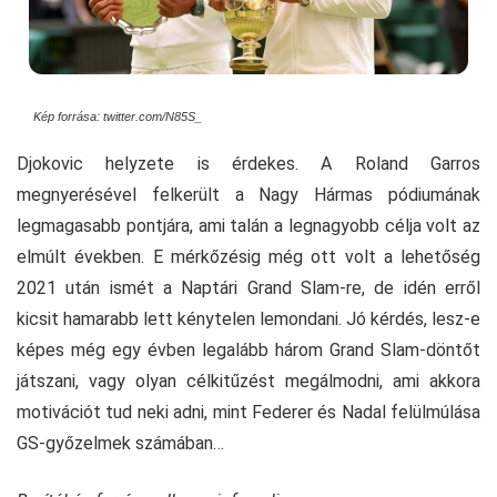
Kép forrása: twitter.com/N85S_
Djokovic helyzete is érdekes. A Roland Garros
megnyerésével felkerült a Nagy Hármas pódiumának
legmagasabb pontjára, ami talán a legnagyobb célja volt az
elmúlt években. E mérkőzésig még ott volt a lehetőség
2021 után ismét a Naptári Grand Slam-re, de idén erről
kicsit hamarabb lett kénytelen lemondani. Jó kérdés, lesz-e
képes még egy évben legalább három Grand Slam-döntőt
játszani, vagy olyan célkitűzést megálmodni, ami akkora
motivációt tud neki adni, mint Federer és Nadal felülmúlása
GS-győzelmek számában…