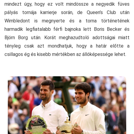
mindezt úgy, hogy ez volt mindössze a negyedik füves
pályás tornája karrierje során, de Queen’s Club után
Wimbledont is megnyerte és a torna történetének
harmadik legfiatalabb férfi bajnoka lett Boris Becker és
Björn Borg után. Korát meghazudtoló adottságai miatt
tényleg csak azt mondhatjuk, hogy a határ előtte a
csillagos ég és kisebb mértékben az állóképessége lehet.