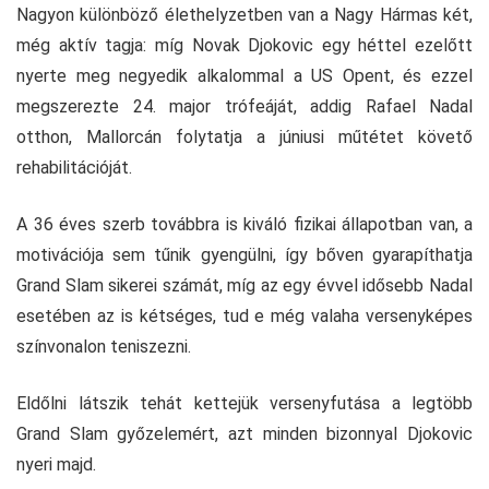
Nagyon különböző élethelyzetben van a Nagy Hármas két,
még aktív tagja: míg Novak Djokovic egy héttel ezelőtt
nyerte meg negyedik alkalommal a US Opent, és ezzel
megszerezte 24. major trófeáját, addig Rafael Nadal
otthon, Mallorcán folytatja a júniusi műtétet követő
rehabilitációját.
A 36 éves szerb továbbra is kiváló fizikai állapotban van, a
motivációja sem tűnik gyengülni, így bőven gyarapíthatja
Grand Slam sikerei számát, míg az egy évvel idősebb Nadal
esetében az is kétséges, tud e még valaha versenyképes
színvonalon teniszezni.
Eldőlni látszik tehát kettejük versenyfutása a legtöbb
Grand Slam győzelemért, azt minden bizonnyal Djokovic
nyeri majd.