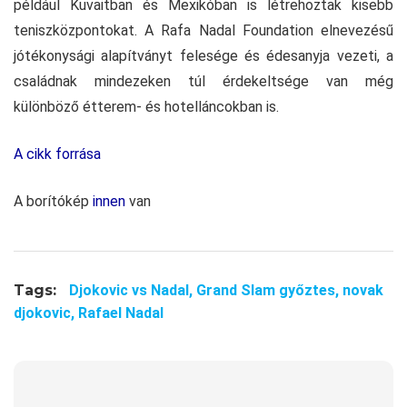
például Kuvaitban és Mexikóban is létrehoztak kisebb
teniszközpontokat. A Rafa Nadal Foundation elnevezésű
jótékonysági alapítványt felesége és édesanyja vezeti, a
családnak mindezeken túl érdekeltsége van még
különböző étterem- és hotelláncokban is.
A cikk forrása
A borítókép
innen
van
Tags:
Djokovic vs Nadal,
Grand Slam győztes,
novak
djokovic,
Rafael Nadal