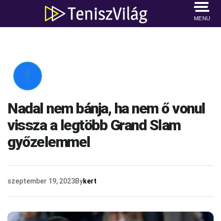
MENU

Nadal nem bánja, ha nem ő vonul
vissza a legtöbb Grand Slam
győzelemmel
szeptember 19, 2023
By
kert