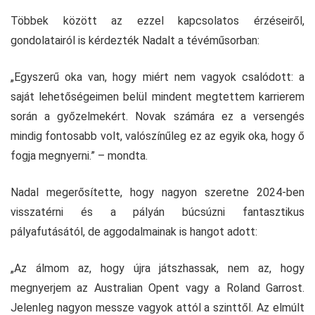
Többek között az ezzel kapcsolatos érzéseiről,
gondolatairól is kérdezték Nadalt a tévéműsorban:
„Egyszerű oka van, hogy miért nem vagyok csalódott: a
saját lehetőségeimen belül mindent megtettem karrierem
során a győzelmekért. Novak számára ez a versengés
mindig fontosabb volt, valószínűleg ez az egyik oka, hogy ő
fogja megnyerni.” – mondta.
Nadal megerősítette, hogy nagyon szeretne 2024-ben
visszatérni és a pályán búcsúzni fantasztikus
pályafutásától, de aggodalmainak is hangot adott:
„Az álmom az, hogy újra játszhassak, nem az, hogy
megnyerjem az Australian Opent vagy a Roland Garrost.
Jelenleg nagyon messze vagyok attól a szinttől. Az elmúlt