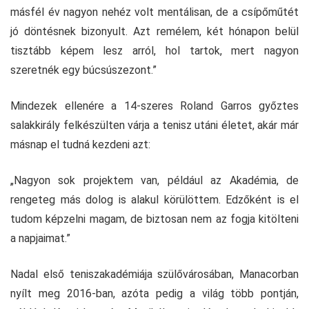
másfél év nagyon nehéz volt mentálisan, de a csípőműtét
jó döntésnek bizonyult. Azt remélem, két hónapon belül
tisztább képem lesz arról, hol tartok, mert nagyon
szeretnék egy búcsúszezont.”
Mindezek ellenére a 14-szeres Roland Garros győztes
salakkirály felkészülten várja a tenisz utáni életet, akár már
másnap el tudná kezdeni azt:
„Nagyon sok projektem van, például az Akadémia, de
rengeteg más dolog is alakul körülöttem. Edzőként is el
tudom képzelni magam, de biztosan nem az fogja kitölteni
a napjaimat.”
Nadal első teniszakadémiája szülővárosában, Manacorban
nyílt meg 2016-ban, azóta pedig a világ több pontján,