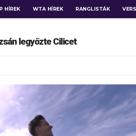
P HÍREK
WTA HÍREK
RANGLISTÁK
VER
sán legyőzte Cilicet