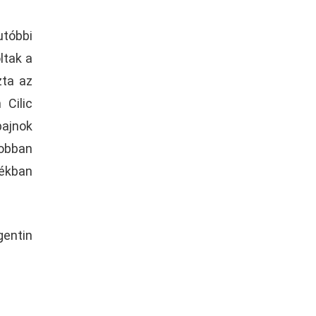
utóbbi
ltak a
zta az
 Cilic
bajnok
jobban
tékban
gentin