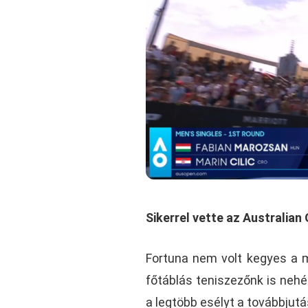
Sikerrel vette az Australia
Fortuna nem volt kegyes a m
főtáblás teniszezőnk is nehé
a legtöbb esélyt a továbbjut