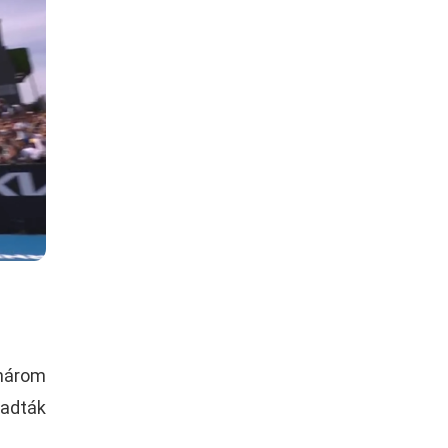
 három
 adták