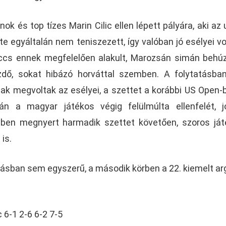
ok és top tízes Marin Cilic ellen lépett pályára, aki az 
e egyáltalán nem teniszezett, így valóban jó esélyei vo
cs ennek megfelelően alakult, Marozsán simán behú
dő, sokat hibázó horváttal szemben. A folytatásban
nak megvoltak az esélyei, a szettet a korábbi US Open-
án a magyar játékos végig felülmúlta ellenfelét, 
bben megnyert harmadik szettet követően, szoros já
is.
ásban sem egyszerű, a második körben a 22. kiemelt ar
 6-1 2-6 6-2 7-5