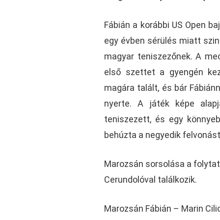
Fábián a korábbi US Open bajn
egy évben sérülés miatt szint
magyar teniszezőnek. A mec
első szettet a gyengén kez
magára talált, és bár Fábián
nyerte. A játék képe alapj
teniszezett, és egy könnye
behúzta a negyedik felvonást 
Marozsán sorsolása a folytat
Cerundolóval találkozik.
Marozsán Fábián – Marin Cilic