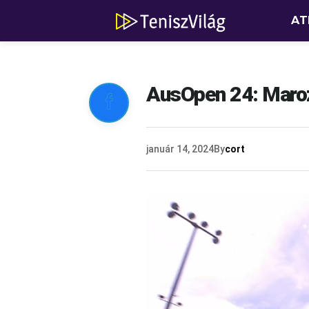
AT
AusOpen 24: Maroz

január 14, 2024
By
cort