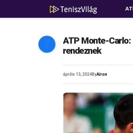
AT
ATP Monte-Carlo: 

rendeznek
április 13, 2024
By
Airon