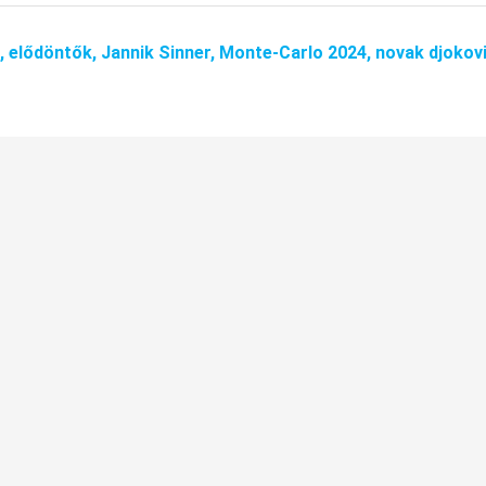
,
elődöntők,
Jannik Sinner,
Monte-Carlo 2024,
novak djokovi