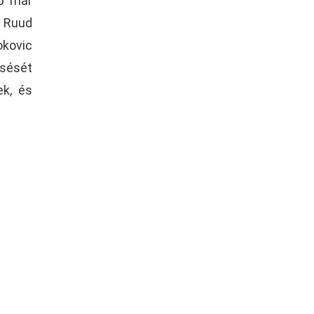
rb már
t Ruud
okovic
esését
ek, és