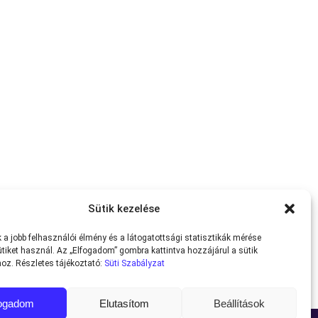
Sütik kezelése
a jobb felhasználói élmény és a látogatottsági statisztikák mérése
tiket használ. Az „Elfogadom” gombra kattintva hozzájárul a sütik
oz. Részletes tájékoztató:
Süti Szabályzat
fogadom
Elutasítom
Beállítások