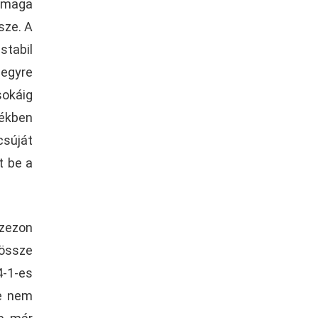
t maga
sze. A
tabil
 egyre
sokáig
tékben
csúját
t be a
szezon
 össze
4-1-es
re nem