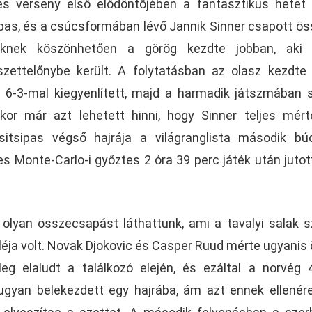
es verseny első elődöntőjében a fantasztikus hete
pas, és a csúcsformában lévő Jannik Sinner csapott ös
knek köszönhetően a görög kezdte jobban, aki s
 szettelőnybe került. A folytatásban az olasz kezdte
t, 6-3-mal kiegyenlített, majd a harmadik játszmában 
ikor már azt lehetett hinni, hogy Sinner teljes mér
Tsitsipas végső hajrája a világranglista második bú
es Monte-Carlo-i győztes 2 óra 39 perc játék után jutot
olyan összecsapást láthattunk, ami a tavalyi salak 
éja volt. Novak Djokovic és Casper Ruud mérte ugyanis
leg elaludt a találkozó elején, és ezáltal a norvég 
 ugyan belekezdett egy hajrába, ám azt ennek ellené