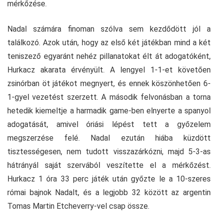
mérkőzése.
Nadal számára finoman szólva sem kezdődött jól a
találkozó. Azok után, hogy az első két játékban mind a két
teniszező egyaránt nehéz pillanatokat élt át adogatóként,
Hurkacz akarata érvényült. A lengyel 1-1-et követően
zsinórban öt játékot megnyert, és ennek köszönhetően 6-
1-gyel vezetést szerzett. A második felvonásban a torna
hetedik kiemeltje a harmadik game-ben elnyerte a spanyol
adogatását, amivel óriási lépést tett a győzelem
megszerzése felé. Nadal ezután hiába küzdött
tisztességesen, nem tudott visszazárkózni, majd 5-3-as
hátrányál saját szervából veszítette el a mérkőzést.
Hurkacz 1 óra 33 perc játék után győzte le a 10-szeres
római bajnok Nadalt, és a legjobb 32 között az argentin
Tomas Martin Etcheverry-vel csap össze.