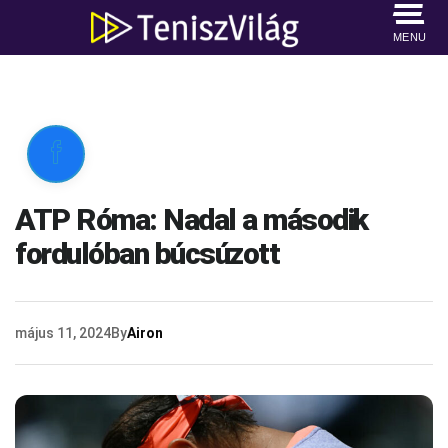
MENU

ATP Róma: Nadal a második
fordulóban búcsúzott
május 11, 2024
By
Airon