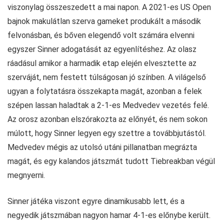
viszonylag összeszedett a mai napon. A 2021-es US Open
bajnok makulátlan szerva gameket produkált a második
felvonásban, és bőven elegendő volt számára elvenni
egyszer Sinner adogatását az egyenlítéshez. Az olasz
ráadásul amikor a harmadik etap elején elvesztette az
szerváját, nem festett túlságosan jó színben. A világelső
ugyan a folytatásra összekapta magát, azonban a felek
szépen lassan haladtak a 2-1-es Medvedev vezetés felé.
Az orosz azonban elszórakozta az előnyét, és nem sokon
múlott, hogy Sinner legyen egy szettre a továbbjutástól.
Medvedev mégis az utolsó utáni pillanatban megrázta
magát, és egy kalandos játszmát tudott Tiebreakban végül
megnyerni.
Sinner játéka viszont egyre dinamikusabb lett, és a
negyedik játszmában nagyon hamar 4-1-es előnybe került.