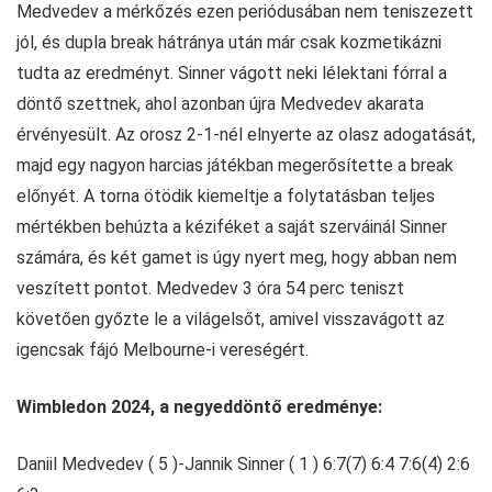
Medvedev a mérkőzés ezen periódusában nem teniszezett
jól, és dupla break hátránya után már csak kozmetikázni
tudta az eredményt. Sinner vágott neki lélektani fórral a
döntő szettnek, ahol azonban újra Medvedev akarata
érvényesült. Az orosz 2-1-nél elnyerte az olasz adogatását,
majd egy nagyon harcias játékban megerősítette a break
előnyét. A torna ötödik kiemeltje a folytatásban teljes
mértékben behúzta a kéziféket a saját szerváinál Sinner
számára, és két gamet is úgy nyert meg, hogy abban nem
veszített pontot. Medvedev 3 óra 54 perc teniszt
követően győzte le a világelsőt, amivel visszavágott az
igencsak fájó Melbourne-i vereségért.
Wimbledon 2024, a negyeddöntő eredménye:
Daniil Medvedev ( 5 )-Jannik Sinner ( 1 ) 6:7(7) 6:4 7:6(4) 2:6