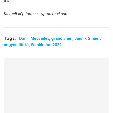
6:3
Kiemelt kép forrása: cyprus-mail.com
Tags:
Daniil Medvedev,
grand slam,
Jannik Sinner,
negyeddöntő,
Wimbledon 2024