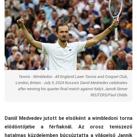
Tennis - Wimbledon - All England Lawn Tennis and Croquet Club,
London, Britain - July 9, 2024 Russia's Daniil Medvedev celebrates
after winning his quarter final match against Italy's Jannik Sinner
REUTERS/Paul Childs
Daniil Medvedev jutott be elsőként a wimbledoni torna
elődöntőjébe a férfiaknál. Az orosz teniszező
hatalmas küzdelemben búcsúztatta a világelső Jannik