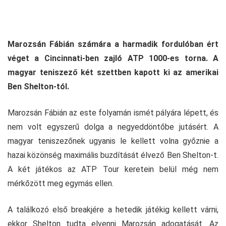
Marozsán Fábián számára a harmadik fordulóban ért
véget a Cincinnati-ben zajló ATP 1000-es torna. A
magyar teniszező két szettben kapott ki az amerikai
Ben Shelton-tól.
Marozsán Fábián az este folyamán ismét pályára lépett, és
nem volt egyszerű dolga a negyeddöntőbe jutásért. A
magyar teniszezőnek ugyanis le kellett volna győznie a
hazai közönség maximális buzdítását élvező Ben Shelton-t.
A két játékos az ATP Tour keretein belül még nem
mérkőzött meg egymás ellen.
A találkozó első breakjére a hetedik játékig kellett várni,
ekkor Shelton tudta elvenni Marozsán adogatását. Az