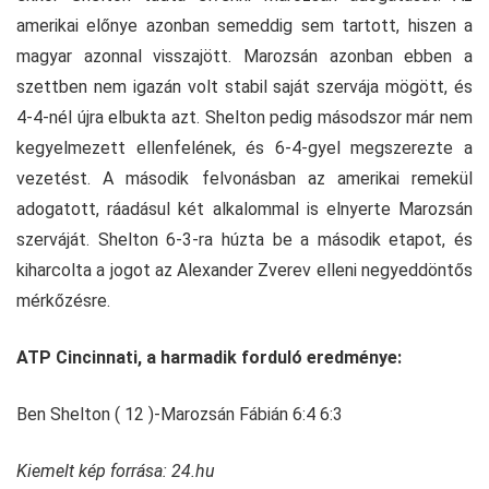
amerikai előnye azonban semeddig sem tartott, hiszen a
magyar azonnal visszajött. Marozsán azonban ebben a
szettben nem igazán volt stabil saját szervája mögött, és
4-4-nél újra elbukta azt. Shelton pedig másodszor már nem
kegyelmezett ellenfelének, és 6-4-gyel megszerezte a
vezetést. A második felvonásban az amerikai remekül
adogatott, ráadásul két alkalommal is elnyerte Marozsán
szerváját. Shelton 6-3-ra húzta be a második etapot, és
kiharcolta a jogot az Alexander Zverev elleni negyeddöntős
mérkőzésre.
ATP Cincinnati, a harmadik forduló eredménye:
Ben Shelton ( 12 )-Marozsán Fábián 6:4 6:3
Kiemelt kép forrása: 24.hu