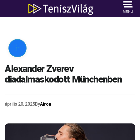
MENU

Alexander Zverev
diadalmaskodott Münchenben
április 20, 2025
By
Airon