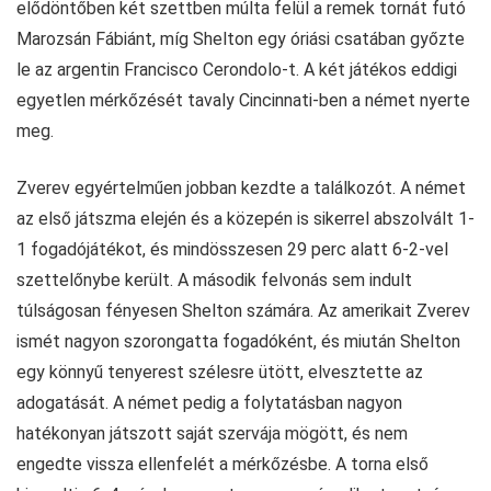
elődöntőben két szettben múlta felül a remek tornát futó
Marozsán Fábiánt, míg Shelton egy óriási csatában győzte
le az argentin Francisco Cerondolo-t. A két játékos eddigi
egyetlen mérkőzését tavaly Cincinnati-ben a német nyerte
meg.
Zverev egyértelműen jobban kezdte a találkozót. A német
az első játszma elején és a közepén is sikerrel abszolvált 1-
1 fogadójátékot, és mindösszesen 29 perc alatt 6-2-vel
szettelőnybe került. A második felvonás sem indult
túlságosan fényesen Shelton számára. Az amerikait Zverev
ismét nagyon szorongatta fogadóként, és miután Shelton
egy könnyű tenyerest szélesre ütött, elvesztette az
adogatását. A német pedig a folytatásban nagyon
hatékonyan játszott saját szervája mögött, és nem
engedte vissza ellenfelét a mérkőzésbe. A torna első