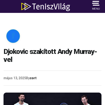
MENU

Djokovic szakított Andy Murray-
vel
május 13, 2025
By
cort