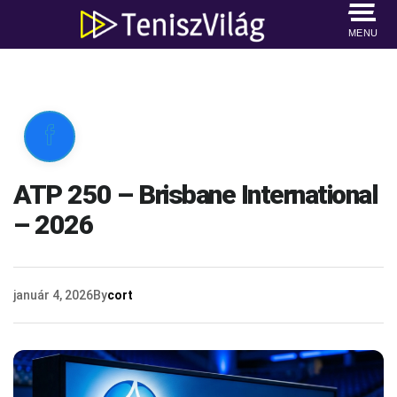
MENU

ATP 250 – Brisbane International
– 2026
január 4, 2026
By
cort