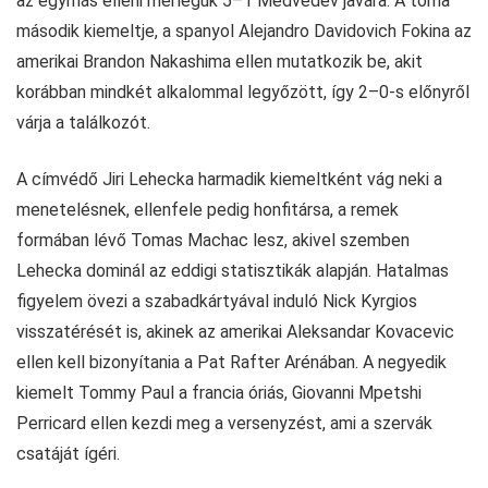
az egymás elleni mérlegük 5–1 Medvedev javára. A torna
második kiemeltje, a spanyol Alejandro Davidovich Fokina az
amerikai Brandon Nakashima ellen mutatkozik be, akit
korábban mindkét alkalommal legyőzött, így 2–0-s előnyről
várja a találkozót.
A címvédő Jiri Lehecka harmadik kiemeltként vág neki a
menetelésnek, ellenfele pedig honfitársa, a remek
formában lévő Tomas Machac lesz, akivel szemben
Lehecka dominál az eddigi statisztikák alapján. Hatalmas
figyelem övezi a szabadkártyával induló Nick Kyrgios
visszatérését is, akinek az amerikai Aleksandar Kovacevic
ellen kell bizonyítania a Pat Rafter Arénában. A negyedik
kiemelt Tommy Paul a francia óriás, Giovanni Mpetshi
Perricard ellen kezdi meg a versenyzést, ami a szervák
csatáját ígéri.