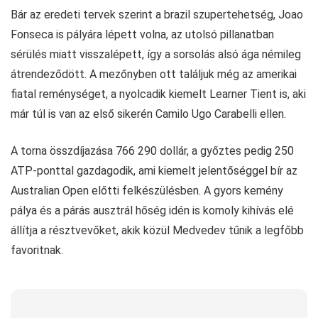
Bár az eredeti tervek szerint a brazil szupertehetség, Joao
Fonseca is pályára lépett volna, az utolsó pillanatban
sérülés miatt visszalépett, így a sorsolás alsó ága némileg
átrendeződött. A mezőnyben ott találjuk még az amerikai
fiatal reménységet, a nyolcadik kiemelt Learner Tient is, aki
már túl is van az első sikerén Camilo Ugo Carabelli ellen.
A torna összdíjazása 766 290 dollár, a győztes pedig 250
ATP-ponttal gazdagodik, ami kiemelt jelentőséggel bír az
Australian Open előtti felkészülésben. A gyors kemény
pálya és a párás ausztrál hőség idén is komoly kihívás elé
állítja a résztvevőket, akik közül Medvedev tűnik a legfőbb
favoritnak.