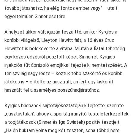
tovább játszhatsz, ha elég fontos ember vagy” – utalt
egyértelműen Sinner esetére.
A helyzet akkor vált igazán feszültté, amikor Kyrgios a
korábbi világelső, Lleyton Hewitt fiát, a 16 éves Cruz
Hewittot is belekeverte a vitába. Miután a fiatal tehetség
egy közös edzésről posztolt képet Sinnerrel, Kyrgios
injekciós tűt ábrázoló emojikkal fejezte ki nemtetszését. A
teniszvilág nagy része – köztük több szakértő és korábbi
játékos is – elítélte az ausztrált, amiért egy kiskorút
használt fel a személyes bosszúhadjáratához.
Kyrgios brisbane-i sajtótájékoztatóján kifejtette: szerinte
„gusztustalan”, ahogy a sportág irányító testületei kezelték
a topjátékosok (Sinner és Iga Swiatek) pozitív tesztjeit.
„Ha én buktam volna meg két teszten, soha többé nem