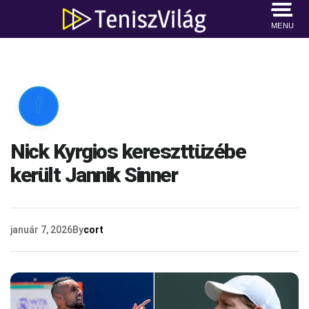
MENU

Nick Kyrgios kereszttüzébe
került Jannik Sinner
január 7, 2026
By
cort