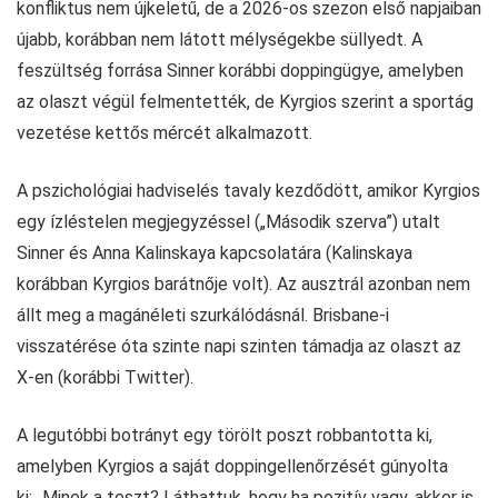
konfliktus nem újkeletű, de a 2026-os szezon első napjaiban
újabb, korábban nem látott mélységekbe süllyedt. A
feszültség forrása Sinner korábbi doppingügye, amelyben
az olaszt végül felmentették, de Kyrgios szerint a sportág
vezetése kettős mércét alkalmazott.
A pszichológiai hadviselés tavaly kezdődött, amikor Kyrgios
egy ízléstelen megjegyzéssel („Második szerva”) utalt
Sinner és Anna Kalinskaya kapcsolatára (Kalinskaya
korábban Kyrgios barátnője volt). Az ausztrál azonban nem
állt meg a magánéleti szurkálódásnál. Brisbane-i
visszatérése óta szinte napi szinten támadja az olaszt az
X-en (korábbi Twitter).
A legutóbbi botrányt egy törölt poszt robbantotta ki,
amelyben Kyrgios a saját doppingellenőrzését gúnyolta
ki: „Minek a teszt? Láthattuk, hogy ha pozitív vagy, akkor is