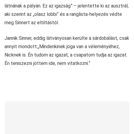
látnának a pályán. Ez az igazság” – jelentette ki az ausztrál,
aki szerint az „olasz lobbi” és a ranglista-helyezés védte
meg Sinnert az eltiltástól.
Jannik Sinner, eddig látványosan kerülte a sárdobálást, csak
annyit mondott:
„
Mindenkinek joga van a véleményéhez,
Nicknek is. Én tudom az igazat, a csapatom tudja az igazat.
Én teniszezni jöttem ide, nem vitatkozni.”