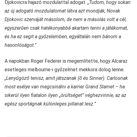
Djokovicra hajazó mozdulattal adogat.
„Tudom, hogy sokan
az új adogató mozdulatomat látva azt mondják, Novak
Djokovic szerváját másolom, de nem a másolás volt a cél,
egyszerűen csak hatékonyabbá akartam tenni a játékomat,
és ha ez segít a győzelemben, egyáltalán nem bánom a
hasonlóságot.”
A napokban Roger Federer is megemlítette, hogy Alcaraz
esetleges melbourne-i győzelmet mekkora dolog lenne.
„Lenyűgöző tenisz, amit játszanak (ő és Sinner). Carlosnak
most esélye van megcsinálni a karrier Grand Slamet – ha
sikerül ilyen fiatalon ilyen „örültséget” véghezvinnie, az az
egész sportágnak különleges pillanat lesz.”