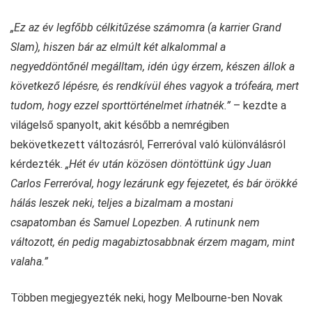
„Ez az év legfőbb célkitűzése számomra (a karrier Grand
Slam), hiszen bár az elmúlt két alkalommal a
negyeddöntőnél megálltam, idén úgy érzem, készen állok a
következő lépésre, és rendkívül éhes vagyok a trófeára, mert
tudom, hogy ezzel sporttörténelmet írhatnék.”
– kezdte a
világelső spanyolt, akit később a nemrégiben
bekövetkezett változásról, Ferreróval való különválásról
kérdezték.
„Hét év után közösen döntöttünk úgy Juan
Carlos Ferreróval, hogy lezárunk egy fejezetet, és bár örökké
hálás leszek neki, teljes a bizalmam a mostani
csapatomban és Samuel Lopezben. A rutinunk nem
változott, én pedig magabiztosabbnak érzem magam, mint
valaha.”
Többen megjegyezték neki, hogy Melbourne-ben Novak