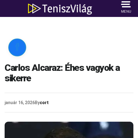
MENU

Carlos Alcaraz: Éhes vagyok a
sikerre
január 16, 2026
By
cort