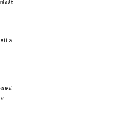
árását
ett a
enkit
 a