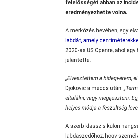
felelősségét abban az incid
eredményezhette volna.
A mérkőzés hevében, egy els
labdát, amely centiméterekke
2020-as US Openre, ahol egy 
jelentette.
„Elvesztettem a hidegvérem, el
Djokovic a meccs után.
„Term
eltalálni, vagy megijeszteni. 
helyes módja a feszültség lev
A szerb klasszis külön hang
labdaszedőhöz, hogy személye