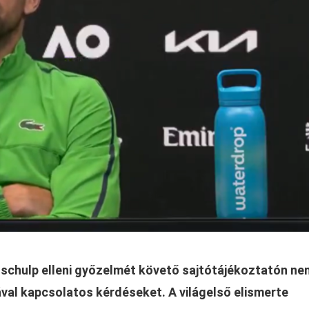
dschulp elleni győzelmét követő sajtótájékoztatón ne
ával kapcsolatos kérdéseket. A világelső elismerte