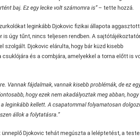
tént baj. Ez egy lecke volt számomra is”
– tette hozzá.
zurkolókat leginkább Djokovic fizikai állapota aggasztott
is úgy tűnt, nincs teljesen rendben. A sajtótájékoztató
szolgált. Djokovic elárulta, hogy bár küzd kisebb
 csuklójára és a combjára, amelyekkel a torna előtt is v
ésre. Vannak fájdalmak, vannak kisebb problémák, de ez eg
egfontosabb, hogy ezek nem akadályoztak meg abban, hogy
 a leginkább kellett. A csapatommal folyamatosan dolgoz
szen állok a folytatásra.”
ünneplő Djokovic tehát megúszta a leléptetést, a teste