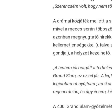
„Szerencsém volt, hogy nem tör
A drámai közjáték mellett a s
mivel a meccs során többször 
azonban megnyugtató hírekkel 
kellemetlenségekkel (utalva a
gondjai), a helyzet kezelhető.
„A testem jól reagált a terhel
Grand Slam, ez ezzel jár. A l
legjobbamat nyújtsam, amikor
regeneráción, és úgy érzem, ké
A 400. Grand Slam-győzelmét 