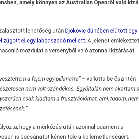
ensben, amely könnyen az Australian Openről való kiz
zalasztott lehetőség után
Djokovic dühében elütött egy
l zúgott el egy labdaszedő mellett
. A jelenet emlékeztet
hasonló mozdulat a versenyből való azonnali kizárását
vesztettem a fejem egy pillanatra”
– vallotta be őszintén
észetesen nem volt szándékos. Egyáltalán nem akartam s
Egyszerűen csak kiadtam a frusztrációmat, ami, tudom, nem
ezetésének.”
súlyozta, hogy a mérkőzés után azonnal odament a
sen is bocsánatot kérjen tőle a kellemetlenségért.