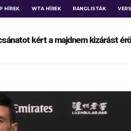
P HÍREK
WTA HÍREK
RANGLISTÁK
VER
sánatot kért a majdnem kizárást ér