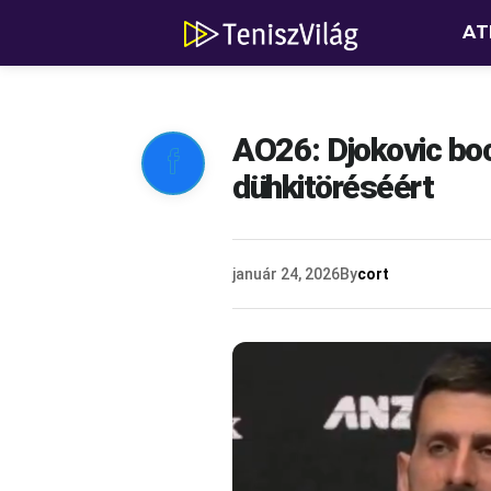
AT
AO26: Djokovic boc

dühkitöréséért
január 24, 2026
By
cort