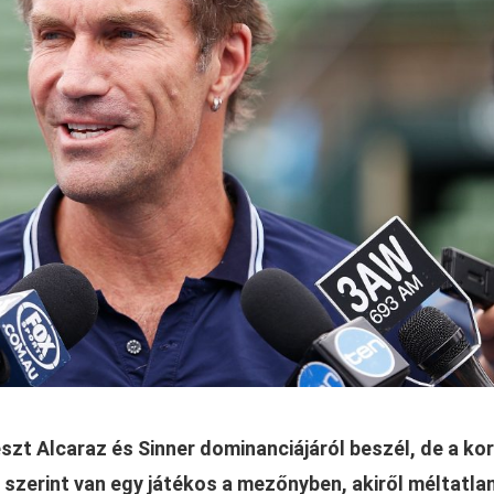
észt Alcaraz és Sinner dominanciájáról beszél, de a ko
 szerint van egy játékos a mezőnyben, akiről méltatla