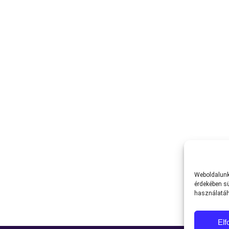
Weboldalunk 
érdekében sü
használatáh
El