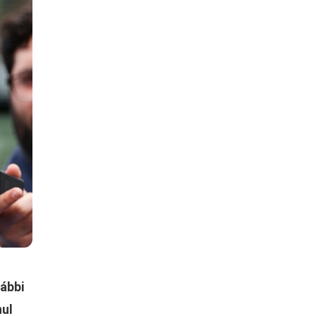
rábbi
nul