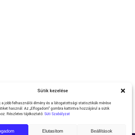
Sütik kezelése
a jobb felhasználói élmény és a látogatottsági statisztikák mérése
tiket használ. Az „Elfogadom” gombra kattintva hozzájárul a sütik
oz. Részletes tájékoztató:
Süti Szabályzat
fogadom
Elutasítom
Beállítások