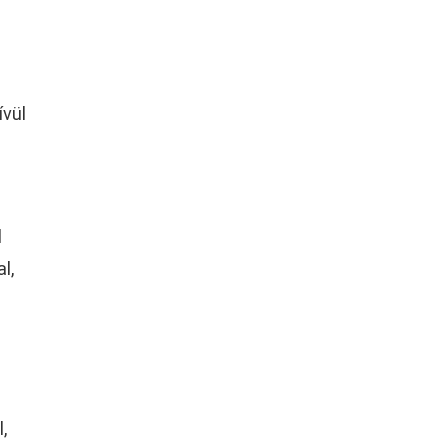
ívül
l
l,
,