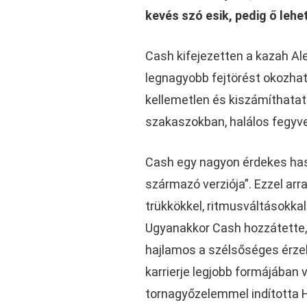
kevés szó esik, pedig ő lehe
Cash kifejezetten a kazah Alex
legnagyobb fejtörést okozhatj
kellemetlen és kiszámíthatat
szakaszokban, halálos fegyve
Cash egy nagyon érdekes hason
származó verziója”. Ezzel arra
trükkökkel, ritmusváltásokka
Ugyanakkor Cash hozzátette, 
hajlamos a szélsőséges érzel
karrierje legjobb formájában 
tornagyőzelemmel indította H