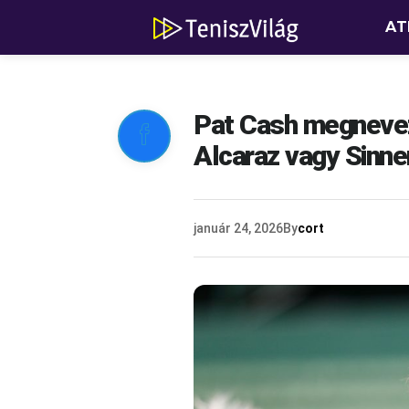
AT
Pat Cash megnevezt

Alcaraz vagy Sinne
január 24, 2026
By
cort