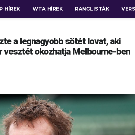
P HÍREK
WTA HÍREK
RANGLISTÁK
VER
e a legnagyobb sötét lovat, aki
r vesztét okozhatja Melbourne-ben