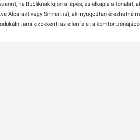
rint, ha Bubliknak kijön a lépés, és elkapja a fonalat, a
tve Alcarazt vagy Sinnert is), aki nyugodtan érezhetné 
odukálni, ami kizökkenti az ellenfelet a komfortzónájából