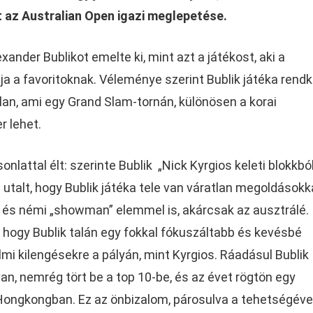
t az Australian Open igazi meglepetése.
ander Bublikot emelte ki, mint azt a játékost, aki a
a a favoritoknak. Véleménye szerint Bublik játéka rendk
lan, ami egy Grand Slam-tornán, különösen a korai
r lehet.
lattal élt: szerinte Bublik „Nick Kyrgios keleti blokkbó
 utalt, hogy Bublik játéka tele van váratlan megoldásokka
l és némi „showman” elemmel is, akárcsak az ausztrálé.
hogy Bublik talán egy fokkal fókuszáltabb és kevésbé
mi kilengésekre a pályán, mint Kyrgios. Ráadásul Bublik
van, nemrég tört be a top 10-be, és az évet rögtön egy
ongkongban. Ez az önbizalom, párosulva a tehetségével