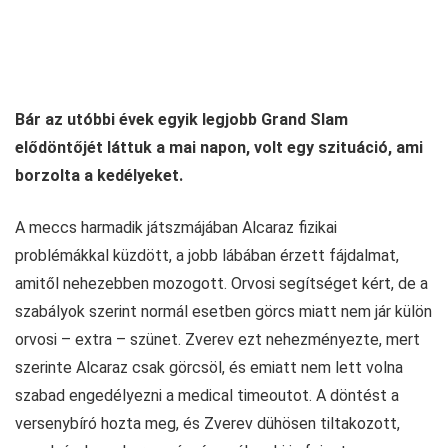
Bár az utóbbi évek egyik legjobb Grand Slam
elődöntőjét láttuk a mai napon, volt egy szituáció, ami
borzolta a kedélyeket.
A meccs harmadik játszmájában Alcaraz fizikai
problémákkal küzdött, a jobb lábában érzett fájdalmat,
amitől nehezebben mozogott. Orvosi segítséget kért, de a
szabályok szerint normál esetben görcs miatt nem jár külön
orvosi – extra – szünet. Zverev ezt nehezményezte, mert
szerinte Alcaraz csak görcsöl, és emiatt nem lett volna
szabad engedélyezni a medical timeoutot. A döntést a
versenybíró hozta meg, és Zverev dühösen tiltakozott,