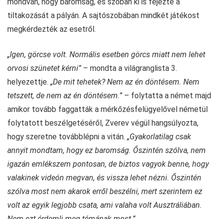
mondván, hogy baromság, és szóban ki is fejezte a
tiltakozását a pályán. A sajtószobában mindkét játékost
megkérdezték az esetről.
„Igen, görcse volt. Normális esetben görcs miatt nem lehet
orvosi szünetet kérni”
– mondta a világranglista 3.
helyezettje.
„De mit tehetek? Nem az én döntésem. Nem
tetszett, de nem az én döntésem.”
– folytatta a német majd
amikor tovább faggatták a mérkőzésfelügyelővel németül
folytatott beszélgetéséről, Zverev végül hangsúlyozta,
hogy szeretne továbblépni a vitán.
„Gyakorlatilag csak
annyit mondtam, hogy ez baromság. Őszintén szólva, nem
igazán emlékszem pontosan, de biztos vagyok benne, hogy
valakinek videón megvan, és vissza lehet nézni. Őszintén
szólva most nem akarok erről beszélni, mert szerintem ez
volt az egyik legjobb csata, ami valaha volt Ausztráliában.
Nem ezt érdemli meg témának most.”