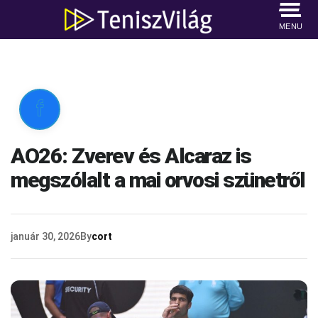
MENU

AO26: Zverev és Alcaraz is
megszólalt a mai orvosi szünetről
január 30, 2026
By
cort