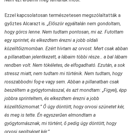
Ezzel kapcsolatosan természetesen megszólaltatták a
győztes Alcarazt is.
„Először egyáltalán nem gondoltam,
hogy görcs lenne. Nem tudtam pontosan, mi az. Futottam
egy sprintet, és elkezdtem érezni a jobb oldali
közelítőizmomban. Ezért hívtam az orvost. Mert csak abban
a pillanatban jelentkezett, a lábaim többi része… a bal lábam
rendben volt. Nem tökéletes, de elfogadható. Ezután, a sok
stressz miatt, nem tudtam mi történik. Nem tudtam, hogy
rosszabbodni fog-e vagy sem. Abban a pillanatban csak
beszéltem a gyógytornásszal, és azt mondtam: „Figyelj, épp
jobbra sprinteltem, és elkezdtem érezni a jobb
közelítőizmomat.” Ő úgy döntött, hogy orvosi szünetet kér,
és meg is tette. Én egyszerűen elmondtam a
gyógytornásznak, mi történt, ő pedig úgy döntött, hogy
orvosi segítséget kér.”