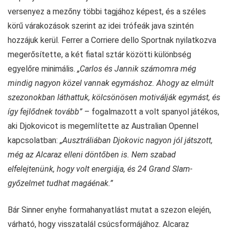
versenyez a mezőny többi tagjához képest, és a széles
körű várakozások szerint az idei trófeák java szintén
hozzájuk kerül. Ferrer a Corriere dello Sportnak nyilatkozva
megerősítette, a két fiatal sztár közötti különbség
egyelőre minimális.
„Carlos és Jannik számomra még
mindig nagyon közel vannak egymáshoz. Ahogy az elmúlt
szezonokban láthattuk, kölcsönösen motiválják egymást, és
így fejlődnek tovább”
– fogalmazott a volt spanyol játékos,
aki Djokovicot is megemlítette az Australian Opennel
kapcsolatban:
„Ausztráliában Djokovic nagyon jól játszott,
még az Alcaraz elleni döntőben is. Nem szabad
elfelejtenünk, hogy volt energiája, és 24 Grand Slam-
győzelmet tudhat magáénak.”
Bár Sinner enyhe formahanyatlást mutat a szezon elején,
várható, hogy visszatalál csúcsformájához. Alcaraz