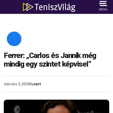
MENU

Ferrer: „Carlos és Jannik még
mindig egy szintet képvisel”
március 3, 2026
By
cort