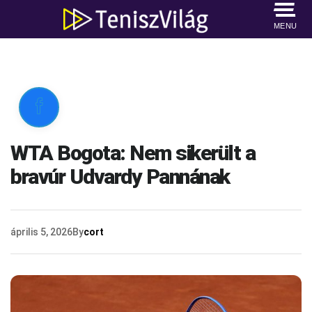
MENU

WTA Bogota: Nem sikerült a
bravúr Udvardy Pannának
április 5, 2026
By
cort