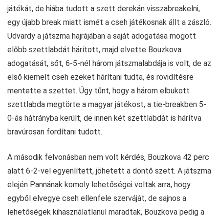
játékát, de hiába tudott a szett derekán visszabreakelni,
egy újabb break miatt ismét a cseh játékosnak állt a zászló.
Udvardy a játszma hajrájában a saját adogatása mögött
előbb szettlabdát hárított, majd elvette Bouzkova
adogatását, sőt, 6-5-nél három játszmalabdája is volt, de az
első kiemelt cseh ezeket hárítani tudta, és rövidítésre
mentette a szettet. Úgy tűnt, hogy a három elbukott
szettlabda megtörte a magyar játékost, a tie-breakben 5-
0-ás hátrányba került, de innen két szettlabdát is hárítva
bravúrosan fordítani tudott.
A második felvonásban nem volt kérdés, Bouzkova 42 perc
alatt 6-2-vel egyenlített, jöhetett a döntő szett. A játszma
elején Pannának komoly lehetőségei voltak arra, hogy
egyből elvegye cseh ellenfele szerváját, de sajnos a
lehetőségek kihasználatlanul maradtak, Bouzkova pedig a