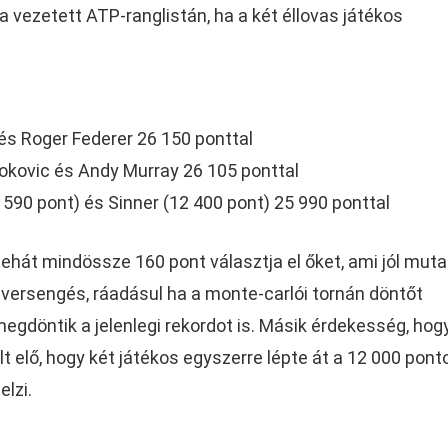
 vezetett ATP-ranglistán, ha a két éllovas játékos
 és Roger Federer 26 150 ponttal
okovic és Andy Murray 26 105 ponttal
590 pont) és Sinner (12 400 pont) 25 990 ponttal
tehát mindössze 160 pont választja el őket, ami jól mutat
 versengés, ráadásul ha a monte-carlói tornán döntőt
egdöntik a jelenlegi rekordot is. Másik érdekesség, hog
t elő, hogy két játékos egyszerre lépte át a 12 000 ponto
elzi.