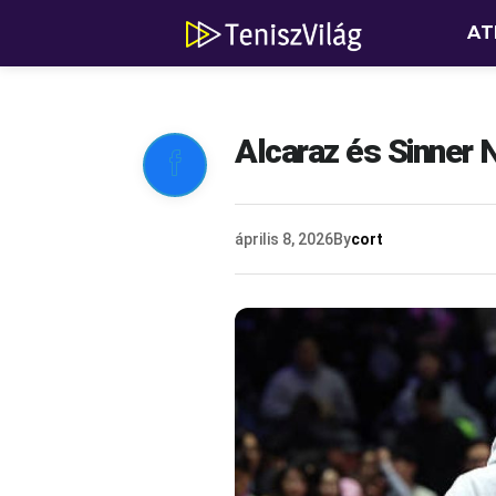
AT
Alcaraz és Sinner 

április 8, 2026
By
cort