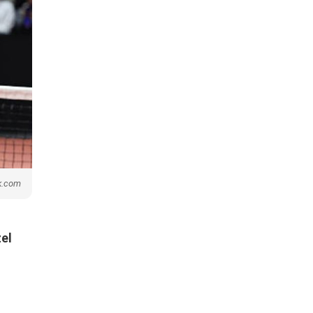
k.com
zel