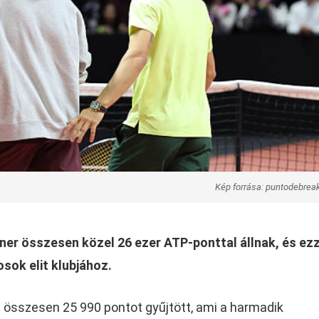
Kép forrása: puntodebrea
nner összesen közel 26 ezer ATP-ponttal állnak, és ez
sok elit klubjához.
s összesen 25 990 pontot gyűjtött, ami a harmadik