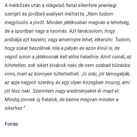
A mérkőzés után a világelső fiatal ellenfele jelenlegi
szintjét és jövőbeli esélyeit méltatta.
„Nem tudom
megjósolni a jövőt. Minden játékosban megvan a tehetség,
de a sportban nagy a nyomás. Azt tanácsolom, hogy
próbálja ezt kezelni, vagy amennyire lehet, elkerülni. Tudom,
hogy sokat beszélnek róla a pályán és azon kívül is, de
végső soron a játékosnak kell előre haladnia. Amit csinál, az
hihetetlen, sok sikert kívánok neki, de nem szabad túlzásba
vinni, mert az könnyen túlterhelheti. Jó srác, jól támogatják,
az apja nagyon szerény, és egy olyan közegben mozog, ami
jót tesz neki. Szerintem nagy eredményeket ér majd el.
Mindig jönnek új fiatalok, de benne megvan minden a
sikerhez.”
Forrás