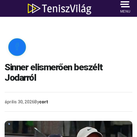
MENU

Sinner elismerően beszélt
Jodarról
április 30, 2026
By
cort