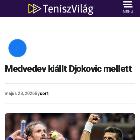
MENU

Medvedev kiállt Djokovic mellett
május 23, 2026
By
cort