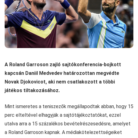
A Roland Garroson zajló sajtókonferencia-bojkott
kapcsán Daniil Medvedev határozottan megvédte
Novak Djokovicot, aki nem csatlakozott a többi
játékos tiltakozásához.
Mint ismeretes a teniszezők megállapodtak abban, hogy 15
perc elteltével elhagyják a sajtótájékoztatókat, ezzel
utalva arra a 15 százalékos bevételrészesedésre, amelyet
a Roland Garroson kapnak. A médiakötelezettsége­iket