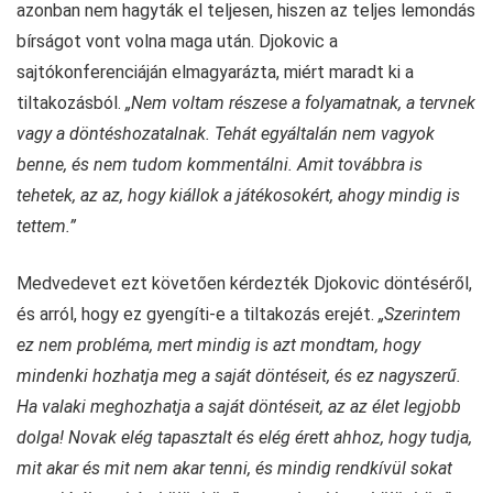
azonban nem hagyták el teljesen, hiszen az teljes lemondás
bírságot vont volna maga után. Djokovic a
sajtókonferenciáján elmagyarázta, miért maradt ki a
tiltakozásból.
„Nem voltam részese a folyamatnak, a tervnek
vagy a döntéshozatalnak. Tehát egyáltalán nem vagyok
benne, és nem tudom kommentálni. Amit továbbra is
tehetek, az az, hogy kiállok a játékosokért, ahogy mindig is
tettem.”
Medvedevet ezt követően kérdezték Djokovic döntéséről,
és arról, hogy ez gyengíti-e a tiltakozás erejét.
„Szerintem
ez nem probléma, mert mindig is azt mondtam, hogy
mindenki hozhatja meg a saját döntéseit, és ez nagyszerű.
Ha valaki meghozhatja a saját döntéseit, az az élet legjobb
dolga! Novak elég tapasztalt és elég érett ahhoz, hogy tudja,
mit akar és mit nem akar tenni, és mindig rendkívül sokat