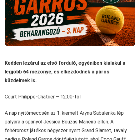
Kedden lezárul az első forduló, egyéniben kialakul a
legjobb 64 mezőnye, és elkezdődnek a páros
küzdelmek is.
Court Philippe-Chatrier – 12:00-tól
A nap nyitómeccsén az 1. kiemelt Aryna Sabalenka lép
pályára a spanyol Jessica Bouzas Maneiro ellen. A
fehérorosz játékos négyszer nyert Grand Slamet, tavaly
pedig a Roland Garros döntőjéig jutott, ahol Coco Gauff