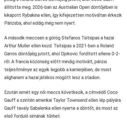
állította meg. 2026-ban az Australian Open döntőjében is
kikapott Rybakina ellen, így kifejezetten motiváltan érkezik
Párizsba, ahol eddig még nem nyert.
A második meccsen a görög Stefanos Tsitsipas a hazai
Arthur Muller ellen kezd. Tsitsipas a 2021-ben a Roland
Garros döntőjéig jutott, ahol Djokovic fordított ellene 0-2-
ről. A francia közönség előtt mindig motivált, párizsi
teljesítménye az egyik legjobb a karrierjében, de most
alighanem a hazai játékos mögött lesz a stadion.
Ezután ismét egy női meccs következik, a címvédő Coco
Gauff a szintén amerikai Taylor Townsend ellen lép pályára.
Gauff tavaly Sabalenka ellen nyerte a döntőt, és most az
első forduló simának tűnhet.