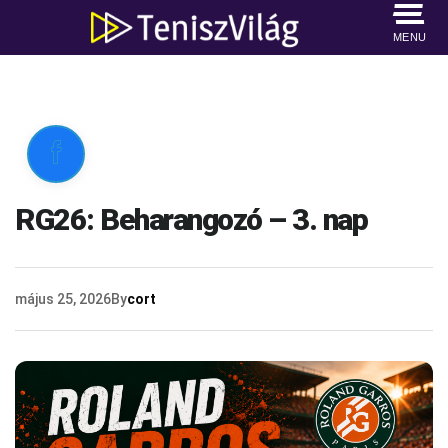
MENU

RG26: Beharangozó – 3. nap
május 25, 2026
By
cort