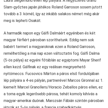
Laura Siegemund ellen lép pályára. A négyszeres Grand
Slam-győztes japán játékos Roland Garroson sosem jutott
tovább a 3. körnél, így az inkább salakos német még akár
meg is lepheti Osakát.
A harmadik napon egy Gálfi Dalmáért egyéniben és két
magyar férfiért párosban szoríthatunk. Eddig nem sok
babért termet a magyaroknak ezen a Roland Garroson,
remélhetőleg a mai nap ezen változtatni fog. Gálfi Dalma
(5-ös pálya) az egyéni főtáblán az egyiptomi Mayar Sherif
ellen kezd. Gálfinak ez egy reálisan megnyerhető
nyitómeccs. Fucsovics Márton a páros első fordulójában
lép pályára a 4-es pályán, partnerével Marcos Gironnal az 1.
kiemelt Marcel Granollers/Horacio Zeballos páros ellen, ez
a torna egyik legerősebb párosa, tehát komoly kihívás a
magyar-amerikai duónak. Marozsán Fábián szintén párosban
játszik az 5-ös pályán, a francia szabadkártyás