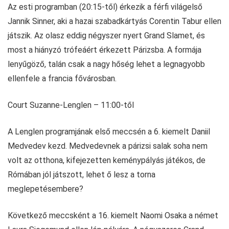
Az esti programban (20:15-től) érkezik a férfi világelső
Jannik Sinner, aki a hazai szabadkártyás Corentin Tabur ellen
játszik. Az olasz eddig négyszer nyert Grand Slamet, és
most a hiányzó trófeáért érkezett Párizsba. A formája
lenyűgöző, talán csak a nagy hőség lehet a legnagyobb
ellenfele a francia fővárosban.
Court Suzanne-Lenglen – 11:00-től
A Lenglen programjának első meccsén a 6. kiemelt Daniil
Medvedev kezd. Medvedevnek a párizsi salak soha nem
volt az otthona, kifejezetten keménypályás játékos, de
Rómában jól játszott, lehet ő lesz a torna
meglepetésembere?
Következő meccsként a 16. kiemelt Naomi Osaka a német