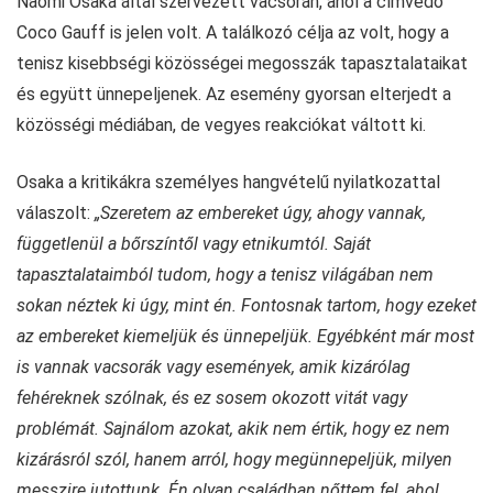
Naomi Osaka által szervezett vacsorán, ahol a címvédő
Coco Gauff is jelen volt. A találkozó célja az volt, hogy a
tenisz kisebbségi közösségei megosszák tapasztalataikat
és együtt ünnepeljenek. Az esemény gyorsan elterjedt a
közösségi médiában, de vegyes reakciókat váltott ki.
Osaka a kritikákra személyes hangvételű nyilatkozattal
válaszolt:
„Szeretem az embereket úgy, ahogy vannak,
függetlenül a bőrszíntől vagy etnikumtól. Saját
tapasztalataimból tudom, hogy a tenisz világában nem
sokan néztek ki úgy, mint én. Fontosnak tartom, hogy ezeket
az embereket kiemeljük és ünnepeljük. Egyébként már most
is vannak vacsorák vagy események, amik kizárólag
fehéreknek szólnak, és ez sosem okozott vitát vagy
problémát. Sajnálom azokat, akik nem értik, hogy ez nem
kizárásról szól, hanem arról, hogy megünnepeljük, milyen
messzire jutottunk. Én olyan családban nőttem fel, ahol