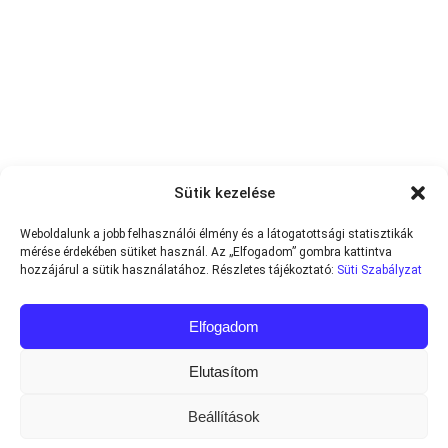
Sütik kezelése
Weboldalunk a jobb felhasználói élmény és a látogatottsági statisztikák
mérése érdekében sütiket használ. Az „Elfogadom” gombra kattintva
hozzájárul a sütik használatához. Részletes tájékoztató:
Süti Szabályzat
Elfogadom
Elutasítom
Beállítások
Minden jog fenntartva © 2013-2026
Teniszvilag.com
|
Impresszum
|
Adatvédelmi Tájékoztató
|
Süti Szabályzat