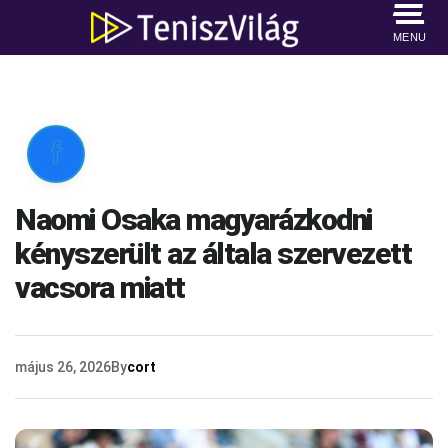
MENU

Naomi Osaka magyarázkodni
kényszerült az általa szervezett
vacsora miatt
május 26, 2026
By
cort