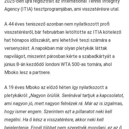
2025-ben újra regisztrált az International Tennis Integrity
Agency (ITIA) tesztprogramjában, ami visszatérésre utal.
A 44 éves teniszező azonban nem nyilatkozott profi
visszatérésről, bár februárban letöltötte az ITIA kötelező
hat hónapos időszakát, ami lehetővé teszi számára a
versenyzést. A napokban már olyan pletykák láttak
napvilágot, miszerint párosban kérte a szabadkártyát a
június 8-án kezdődő londoni WTA 500-as tornára, ahol
Mboko lesz a partnere.
A 19 éves Mboko az előző héten így nyilatkozott a
pletykákról:
„Nagyon örülök. Serénával tartjuk a kapcsolatot,
ami nagyon jó, mert nagyon felnézek rá. Már az is izgalmas,
hogy ismer engem. Szerintem ezt a pillanatot neki kell
megélni. Ha ő kész a visszatérésre, akkor neki kell
bejelentenie. Ennél többet nem szeretnék mondani, ez az ő