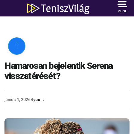
MENU

Hamarosan bejelentik Serena
visszatérését?
június 1, 2026
By
cort