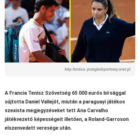
Kép forrása: przegladsportowy.onet.pl
A Francia Tenisz Szövetség 65 000 eurós bírsággal
sújtotta Daniel Vallejót, miután a paraguayi játékos
szexista megjegyzéseket tett Ana Carvalho
játékvezető képességeit illetően, a Roland-Garroson
elszenvedett veresége után.