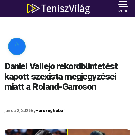
MENU

Daniel Vallejo rekordbüntetést
kapott szexista megjegyzései
miatt a Roland-Garroson
június 2, 2026
By
HerczegGabor