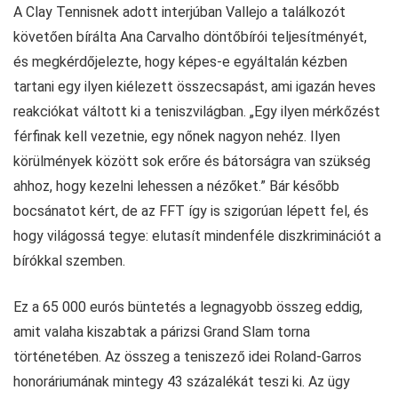
A Clay Tennisnek adott interjúban Vallejo a találkozót
követően bírálta Ana Carvalho döntőbírói teljesítményét,
és megkérdőjelezte, hogy képes-e egyáltalán kézben
tartani egy ilyen kiélezett összecsapást, ami igazán heves
reakciókat váltott ki a teniszvilágban. „Egy ilyen mérkőzést
férfinak kell vezetnie, egy nőnek nagyon nehéz. Ilyen
körülmények között sok erőre és bátorságra van szükség
ahhoz, hogy kezelni lehessen a nézőket.” Bár később
bocsánatot kért, de az FFT így is szigorúan lépett fel, és
hogy világossá tegye: elutasít mindenféle diszkriminációt a
bírókkal szemben.
Ez a 65 000 eurós büntetés a legnagyobb összeg eddig,
amit valaha kiszabtak a párizsi Grand Slam torna
történetében. Az összeg a teniszező idei Roland-Garros
honoráriumának mintegy 43 százalékát teszi ki. Az ügy