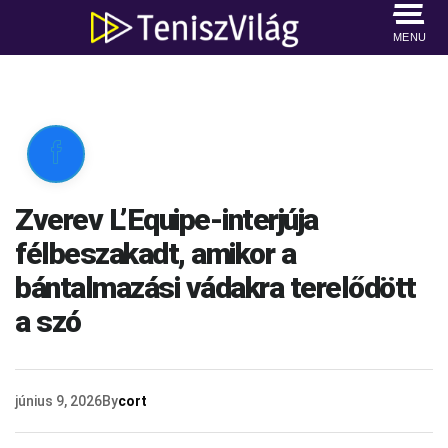
MENU

Zverev L’Equipe-interjúja
félbeszakadt, amikor a
bántalmazási vádakra terelődött
a szó
június 9, 2026
By
cort