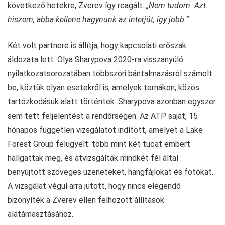
következő hetekre, Zverev így reagált:
„Nem tudom. Azt
hiszem, abba kellene hagynunk az interjút, így jobb.”
Két volt partnere is állítja, hogy kapcsolati erőszak
áldozata lett. Olya Sharypova 2020-ra visszanyúló
nyilatkozatsorozatában többszöri bántalmazásról számolt
be, köztük olyan esetekről is, amelyek tornákon, közös
tartózkodásuk alatt történtek. Sharypova azonban egyszer
sem tett feljelentést a rendőrségen. Az ATP saját, 15
hónapos független vizsgálatot indított, amelyet a Lake
Forest Group felügyelt: több mint két tucat embert
hallgattak meg, és átvizsgálták mindkét fél által
benyújtott szöveges üzeneteket, hangfájlokat és fotókat.
A vizsgálat végül arra jutott, hogy nincs elegendő
bizonyíték a Zverev ellen felhozott állítások
alátámasztásához.