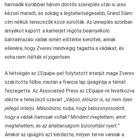
harmadik korábban három döntős szereplés után is üres
kézzel maradt, és sokáig a legtehetségesebb, Grand Slam-
cím nélküli teniszezők közé sorolták. Az ünneplés azonban
árnyékot kapott: a karrierjét régóta beárnyékoló
bántalmazási vádak ismét előtérbe kerültek, annak
ellenére, hogy Zverev mindvégig tagadta a vádakat, és
soha nem ítélték el jogerősen.
A hétvégén az L’Equipe-pel folytatott interjút maga Zverev
szakította félbe, miután a francia lap újságírója a témát
feszegette. Az Associated Press az L’Equipe-re hivatkozva
idézte a teniszező szavait:
„Várjon, először is, ez nem ilyen
jellegű interjú. Másodszor, tudja, hogy bebizonyosodott,
hogy a vádak hamisak voltak? Mindent megtettem, amit
megtehettem, és az ártatlanságom bizonyítást nyert.”
Amikor az újságíró azt kérdezte, milyen tervei vannak a