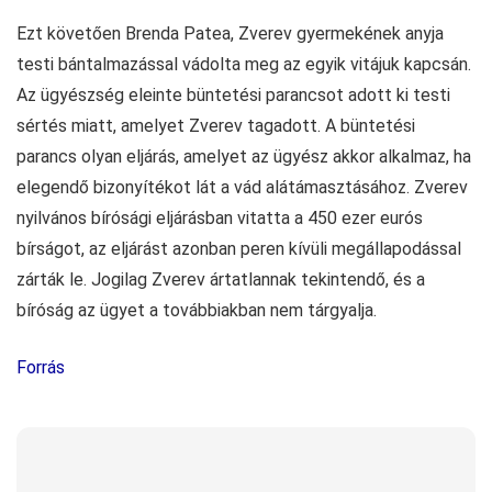
Ezt követően Brenda Patea, Zverev gyermekének anyja
testi bántalmazással vádolta meg az egyik vitájuk kapcsán.
Az ügyészség eleinte büntetési parancsot adott ki testi
sértés miatt, amelyet Zverev tagadott. A büntetési
parancs olyan eljárás, amelyet az ügyész akkor alkalmaz, ha
elegendő bizonyítékot lát a vád alátámasztásához. Zverev
nyilvános bírósági eljárásban vitatta a 450 ezer eurós
bírságot, az eljárást azonban peren kívüli megállapodással
zárták le. Jogilag Zverev ártatlannak tekintendő, és a
bíróság az ügyet a továbbiakban nem tárgyalja.
Forrás