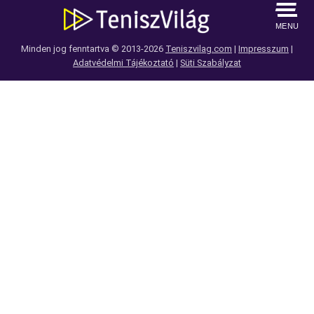
MENU
Minden jog fenntartva © 2013-2026
Teniszvilag.com
|
Impresszum
|
Adatvédelmi Tájékoztató
|
Süti Szabályzat