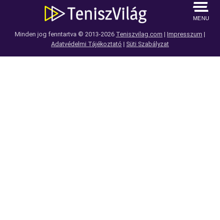
MENU
Minden jog fenntartva © 2013-2026
Teniszvilag.com
|
Impresszum
|
Adatvédelmi Tájékoztató
|
Süti Szabályzat