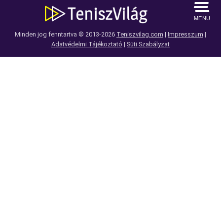
MENU
Minden jog fenntartva © 2013-2026
Teniszvilag.com
|
Impresszum
|
Adatvédelmi Tájékoztató
|
Süti Szabályzat