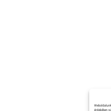
Weboldalunk 
érdekében sü