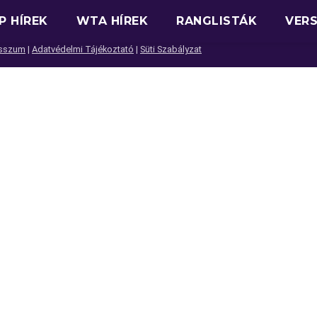
P HÍREK
WTA HÍREK
RANGLISTÁK
VER
sszum
|
Adatvédelmi Tájékoztató
|
Süti Szabályzat