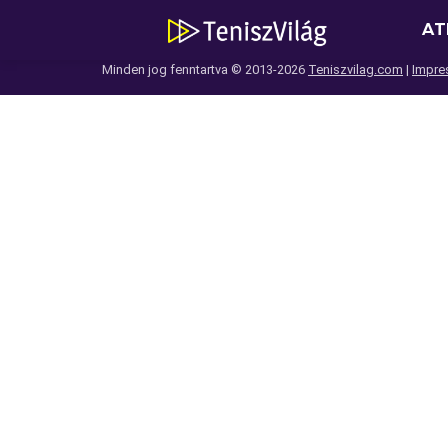
AT
Minden jog fenntartva © 2013-2026
Teniszvilag.com
|
Impre