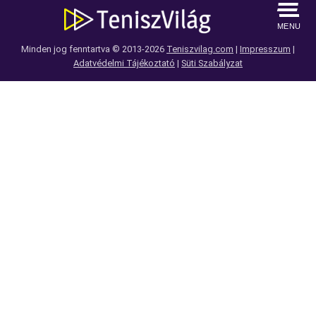
MENU
Minden jog fenntartva © 2013-2026
Teniszvilag.com
|
Impresszum
|
Adatvédelmi Tájékoztató
|
Süti Szabályzat