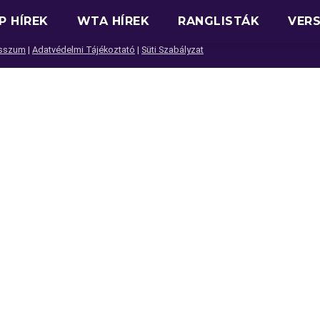
P HÍREK
WTA HÍREK
RANGLISTÁK
VER
sszum
|
Adatvédelmi Tájékoztató
|
Süti Szabályzat