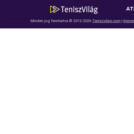
AT
Minden jog fenntartva © 2013-2026
Teniszvilag.com
|
Impre