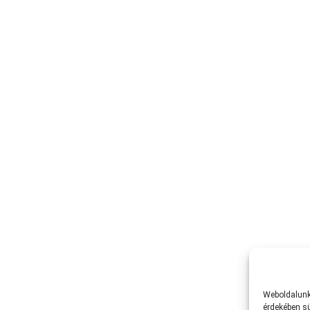
Weboldalunk 
érdekében sü