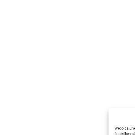
Weboldalunk 
érdekében sü