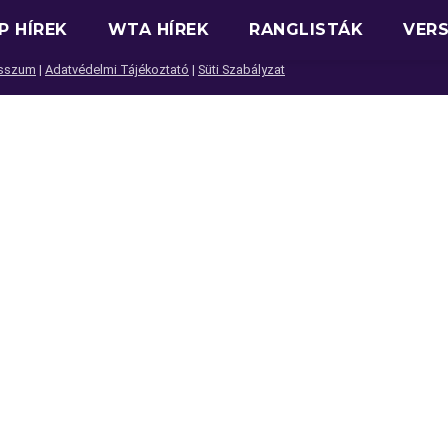
P HÍREK
WTA HÍREK
RANGLISTÁK
VER
sszum
|
Adatvédelmi Tájékoztató
|
Süti Szabályzat