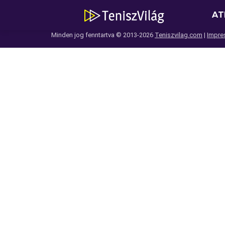
AT
Minden jog fenntartva © 2013-2026
Teniszvilag.com
|
Impre