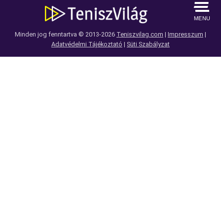
MENU
Minden jog fenntartva © 2013-2026
Teniszvilag.com
|
Impresszum
|
Adatvédelmi Tájékoztató
|
Süti Szabályzat