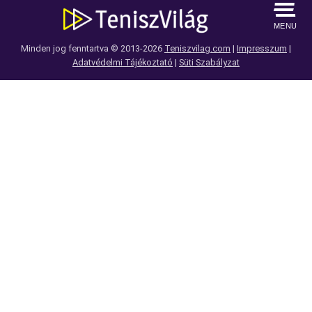
MENU
Minden jog fenntartva © 2013-2026
Teniszvilag.com
|
Impresszum
|
Adatvédelmi Tájékoztató
|
Süti Szabályzat