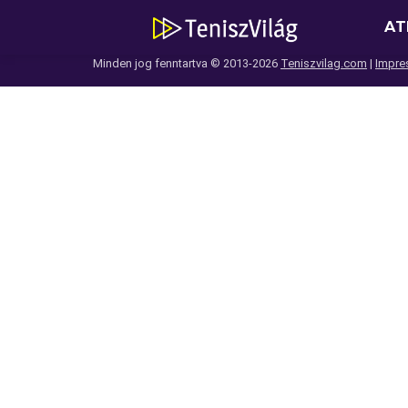
AT
Minden jog fenntartva © 2013-2026
Teniszvilag.com
|
Impre