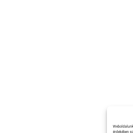
Weboldalunk 
érdekében sü