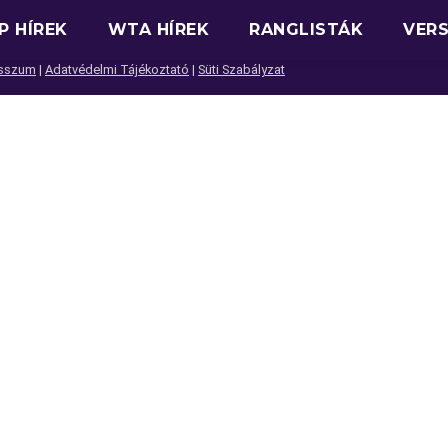
P HÍREK
WTA HÍREK
RANGLISTÁK
VER
sszum
|
Adatvédelmi Tájékoztató
|
Süti Szabályzat