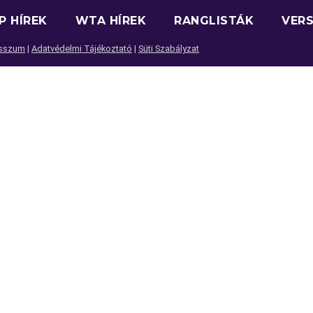
P HÍREK
WTA HÍREK
RANGLISTÁK
VER
sszum
|
Adatvédelmi Tájékoztató
|
Süti Szabályzat