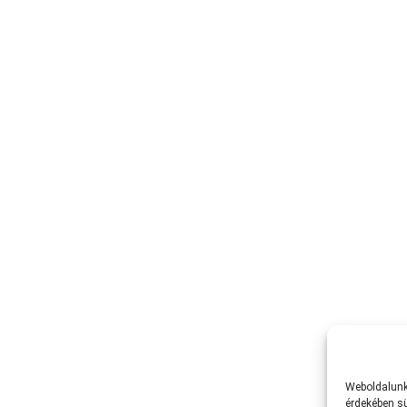
Weboldalunk 
érdekében sü