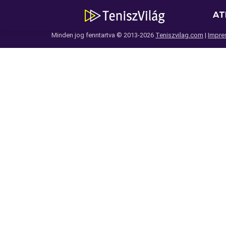
AT
Minden jog fenntartva © 2013-2026
Teniszvilag.com
|
Impre