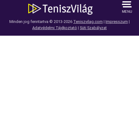
MENU
Minden jog fenntartva © 2013-2026
Teniszvilag.com
|
Impresszum
|
Adatvédelmi Tájékoztató
|
Süti Szabályzat